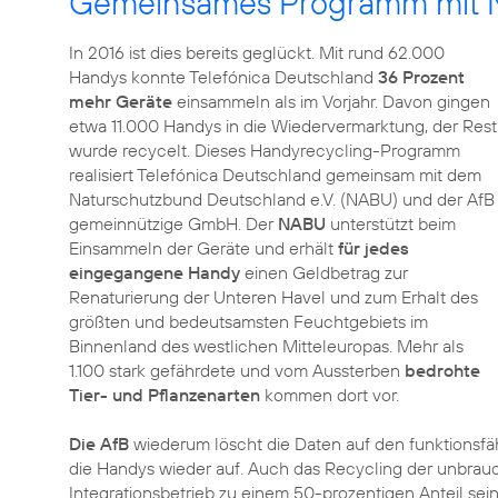
Gemeinsames Programm mit 
In 2016 ist dies bereits geglückt. Mit rund 62.000
Handys konnte Telefónica Deutschland
36 Prozent
mehr Geräte
einsammeln als im Vorjahr. Davon gingen
etwa 11.000 Handys in die Wiedervermarktung, der Rest
wurde recycelt. Dieses Handyrecycling-Programm
realisiert Telefónica Deutschland gemeinsam mit dem
Naturschutzbund Deutschland e.V. (NABU) und der AfB
gemeinnützige GmbH. Der
NABU
unterstützt beim
Einsammeln der Geräte und erhält
für jedes
eingegangene Handy
einen Geldbetrag zur
Renaturierung der Unteren Havel und zum Erhalt des
größten und bedeutsamsten Feuchtgebiets im
Binnenland des westlichen Mitteleuropas. Mehr als
1.100 stark gefährdete und vom Aussterben
bedrohte
Tier- und Pflanzenarten
kommen dort vor.
Die AfB
wiederum löscht die Daten auf den funktionsfähi
die Handys wieder auf. Auch das
Recycling der unbrau
Integrationsbetrieb zu einem 50-prozentigen Anteil se