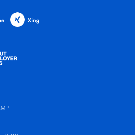
be
Xing
AMP