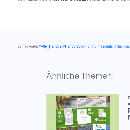
Schlagworte:
#Alte_Handys
,
#Handyrecycling
,
#Klimaschutz
,
#Nachhalt
Ähnliche Themen:
1
A