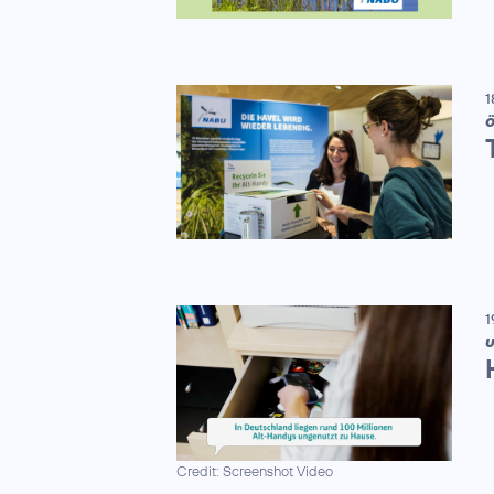
1
Ö
1
U
Credit: Screenshot Video