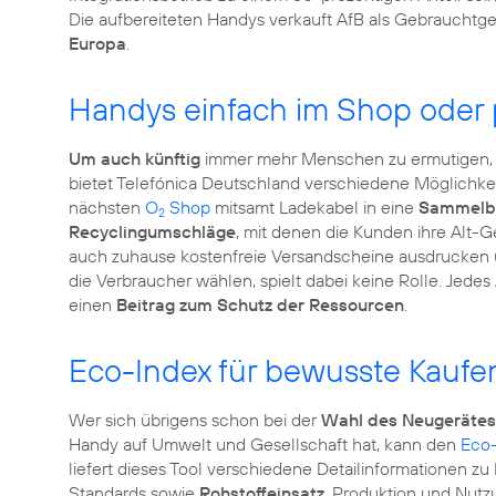
Die aufbereiteten Handys verkauft AfB als Gebrauchtg
Europa
.
Handys einfach im Shop oder
Um auch künftig
immer mehr Menschen zu ermutigen, i
bietet Telefónica Deutschland verschiedene Möglichk
nächsten
O
Shop
mitsamt Ladekabel in eine
Sammelb
2
Recyclingumschläge
, mit denen die Kunden ihre Alt-
auch zuhause kostenfreie Versandscheine ausdrucken 
die Verbraucher wählen, spielt dabei keine Rolle. Jedes 
einen
Beitrag zum Schutz der Ressourcen
.
Eco-Index für bewusste Kauf
Wer sich übrigens schon bei der
Wahl des Neugerätes
Handy auf Umwelt und Gesellschaft hat, kann den
Eco-
liefert dieses Tool verschiedene Detailinformationen z
Standards sowie
Rohstoffeinsatz
, Produktion und Nutz