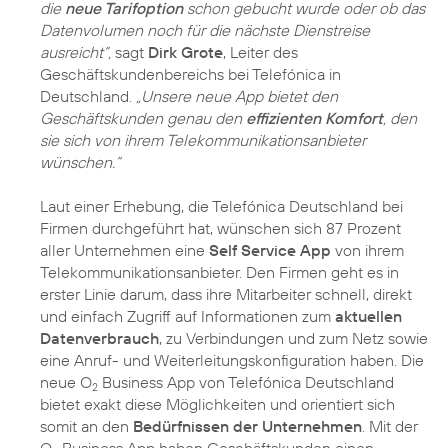
die
neue Tarifoption
schon gebucht wurde oder ob das
Datenvolumen noch für die nächste Dienstreise
ausreicht“,
sagt
Dirk Grote
, Leiter des
Geschäftskundenbereichs bei Telefónica in
Deutschland.
„Unsere neue App bietet den
Geschäftskunden genau den
effizienten Komfort
, den
sie sich von ihrem Telekommunikationsanbieter
wünschen.“
Laut einer Erhebung, die Telefónica Deutschland bei
Firmen durchgeführt hat, wünschen sich 87 Prozent
aller Unternehmen eine
Self Service App
von ihrem
Telekommunikationsanbieter. Den Firmen geht es in
erster Linie darum, dass ihre Mitarbeiter schnell, direkt
und einfach Zugriff auf Informationen zum
aktuellen
Datenverbrauch
, zu Verbindungen und zum Netz sowie
eine Anruf- und Weiterleitungskonfiguration haben. Die
neue O
Business App von Telefónica Deutschland
2
bietet exakt diese Möglichkeiten und orientiert sich
somit an den
Bedürfnissen der Unternehmen
. Mit der
O
Business App haben Geschäftskunden einen