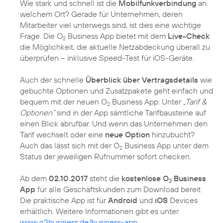
Wie stark und schnell ist die
Mobilfunkverbindung
an
welchem Ort? Gerade für Unternehmen, deren
Mitarbeiter viel unterwegs sind, ist dies eine wichtige
Frage. Die O
Business App bietet mit dem
Live-Check
2
die Möglichkeit, die aktuelle Netzabdeckung überall zu
überprüfen – inklusive Speed-Test für iOS-Geräte.
Auch der schnelle
Überblick über Vertragsdetails
wie
gebuchte Optionen und Zusatzpakete geht einfach und
bequem mit der neuen O
Business App. Unter
„Tarif &
2
Optionen“
sind in der App sämtliche Tarifbausteine auf
einen Blick abrufbar. Und wenn das Unternehmen den
Tarif wechselt oder eine
neue Option
hinzubucht?
Auch das lässt sich mit der O
Business App unter dem
2
Status der jeweiligen Rufnummer sofort checken.
Ab dem
02.10.2017
steht die
kostenlose O
Business
2
App
für alle Geschäftskunden zum Download bereit.
Die praktische App ist für
Android
und
iOS
Devices
erhältlich. Weitere Informationen gibt es unter
www.o2business.de/business-app
.