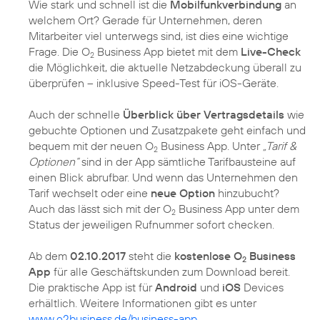
Wie stark und schnell ist die
Mobilfunkverbindung
an
welchem Ort? Gerade für Unternehmen, deren
Mitarbeiter viel unterwegs sind, ist dies eine wichtige
Frage. Die O
Business App bietet mit dem
Live-Check
2
die Möglichkeit, die aktuelle Netzabdeckung überall zu
überprüfen – inklusive Speed-Test für iOS-Geräte.
Auch der schnelle
Überblick über Vertragsdetails
wie
gebuchte Optionen und Zusatzpakete geht einfach und
bequem mit der neuen O
Business App. Unter
„Tarif &
2
Optionen“
sind in der App sämtliche Tarifbausteine auf
einen Blick abrufbar. Und wenn das Unternehmen den
Tarif wechselt oder eine
neue Option
hinzubucht?
Auch das lässt sich mit der O
Business App unter dem
2
Status der jeweiligen Rufnummer sofort checken.
Ab dem
02.10.2017
steht die
kostenlose O
Business
2
App
für alle Geschäftskunden zum Download bereit.
Die praktische App ist für
Android
und
iOS
Devices
erhältlich. Weitere Informationen gibt es unter
www.o2business.de/business-app
.