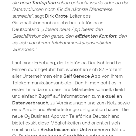
die
neue Tarifoption
schon gebucht wurde oder ob das
Datenvolumen noch für die nächste Dienstreise
ausreicht“,
sagt
Dirk Grote
, Leiter des
Geschäftskundenbereichs bei Telefónica in
Deutschland.
„Unsere neue App bietet den
Geschäftskunden genau den
effizienten Komfort
, den
sie sich von ihrem Telekommunikationsanbieter
wünschen.“
Laut einer Erhebung, die Telefónica Deutschland bei
Firmen durchgeführt hat, wünschen sich 87 Prozent
aller Unternehmen eine
Self Service App
von ihrem
Telekommunikationsanbieter. Den Firmen geht es in
erster Linie darum, dass ihre Mitarbeiter schnell, direkt
und einfach Zugriff auf Informationen zum
aktuellen
Datenverbrauch
, zu Verbindungen und zum Netz sowie
eine Anruf- und Weiterleitungskonfiguration haben. Die
neue O
Business App von Telefónica Deutschland
2
bietet exakt diese Möglichkeiten und orientiert sich
somit an den
Bedürfnissen der Unternehmen
. Mit der
O
Business App haben Geschäftskunden einen