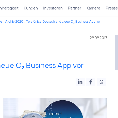
haltigkeit
Kunden
Investoren
Partner
Karriere
Presse
ws
Archiv 2020
Telefónica Deutschland ...eue O
Business App vor
2
29.09.2017
 neue O
Business App vor
2