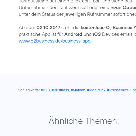
Tarifbausteine auf einen Blick abrufbar. Und wenn das
Unternehmen den Tarif wechselt oder eine
neue Optio
unter dem Status der jeweiligen Rufnummer sofort che
Ab dem
02.10.2017
steht die
kostenlose O
Business 
2
praktische App ist für
Android
und
iOS
Devices erhältli
www.o2business.de/business-app
.
Schlagworte:
#B2B
,
#Business
,
#Marken
,
#Mobilfunk
,
#Pressemitteilun
Ähnliche Themen: