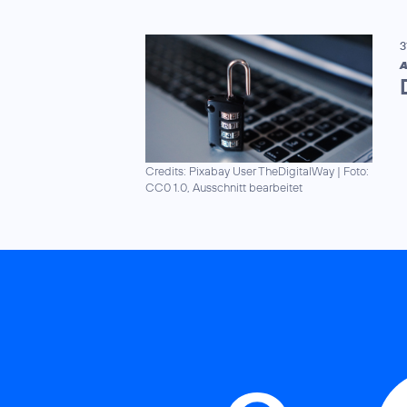
3
A
Credits: Pixabay User TheDigitalWay
|
Foto:
CC0 1.0, Ausschnitt bearbeitet