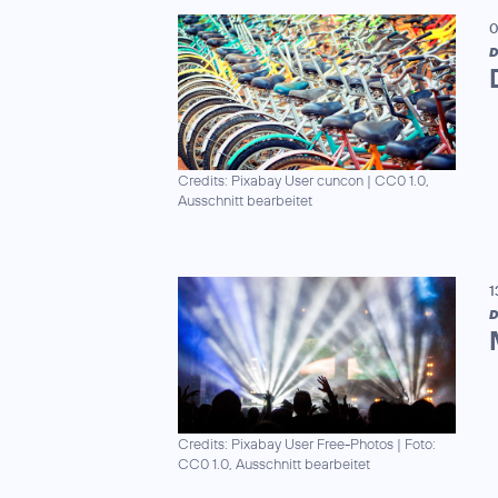
0
D
Credits: Pixabay User cuncon
|
CC0 1.0,
Ausschnitt bearbeitet
1
D
Credits: Pixabay User Free-Photos
|
Foto:
CC0 1.0, Ausschnitt bearbeitet