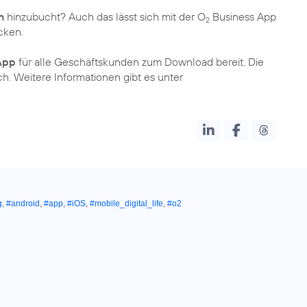
n
hinzubucht? Auch das lässt sich mit der O
Business App
2
cken.
App
für alle Geschäftskunden zum Download bereit. Die
ch. Weitere Informationen gibt es unter
g
,
#android
,
#app
,
#iOS
,
#mobile_digital_life
,
#o2