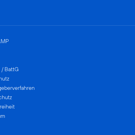
AMP
 / BattG
hutz
geberverfahren
chutz
reiheit
um