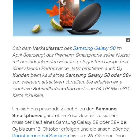
Seit dem
Verkaufsstart
des
Samsung Galaxy S8
im
April überzeugt das Premium-Smartphone seine Nutzer
mit beeindruckenden Features, elegantem Design und
einer starken Performance. Jetzt profitieren auch
O
2
Kunden
beim Kauf eines
Samsung Galaxy S8 oder S8+
von weiteren attraktiven Vorteilen: Sie erhalten eine
induktive
Schnellladestation
und eine 64 GB MicroSD-
Karte inklusive.
Um sich das passende Zubehör zu den
Samsung
Smartphones
ganz ohne Zusatzkosten zu sichern,
muss der Kauf eines Samsung Galaxy S8 oder S8+
bei
O
bis zum 12. Oktober erfolgen und die anschließende
2
Registrierung bei Samsung
bis zum 26. Oktober. Dann