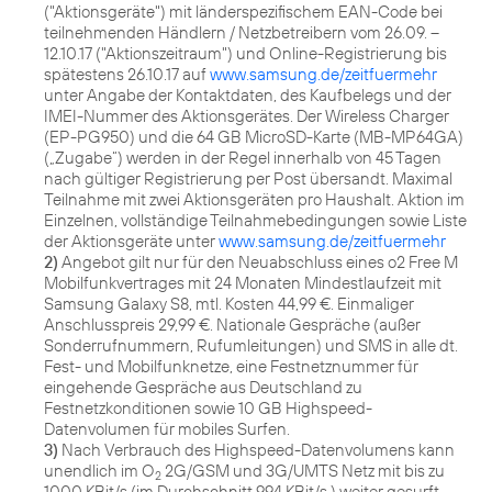
("Aktionsgeräte") mit länderspezifischem EAN-Code bei
teilnehmenden Händlern / Netzbetreibern vom 26.09. –
12.10.17 ("Aktionszeitraum") und Online-Registrierung bis
spätestens 26.10.17 auf
www.samsung.de/zeitfuermehr
unter Angabe der Kontaktdaten, des Kaufbelegs und der
IMEI-Nummer des Aktionsgerätes. Der Wireless Charger
(EP-PG950) und die 64 GB MicroSD-Karte (MB-MP64GA)
(„Zugabe“) werden in der Regel innerhalb von 45 Tagen
nach gültiger Registrierung per Post übersandt. Maximal
Teilnahme mit zwei Aktionsgeräten pro Haushalt. Aktion im
Einzelnen, vollständige Teilnahmebedingungen sowie Liste
der Aktionsgeräte unter
www.samsung.de/zeitfuermehr
2)
Angebot gilt nur für den Neuabschluss eines o2 Free M
Mobilfunkvertrages mit 24 Monaten Mindestlaufzeit mit
Samsung Galaxy S8, mtl. Kosten 44,99 €. Einmaliger
Anschlusspreis 29,99 €. Nationale Gespräche (außer
Sonderrufnummern, Rufumleitungen) und SMS in alle dt.
Fest- und Mobilfunknetze, eine Festnetznummer für
eingehende Gespräche aus Deutschland zu
Festnetzkonditionen sowie 10 GB Highspeed-
3)
Nach Verbrauch des Highspeed-Datenvolumens kann
unendlich im O
2G/GSM und 3G/UMTS Netz mit bis zu
2
1000 KBit/s (im Durchschnitt 994 KBit/s ) weiter gesurft