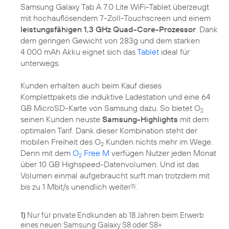
Samsung Galaxy Tab A 7.0 Lite WiFi-Tablet überzeugt
mit hochauflösendem 7-Zoll-Touchscreen und einem
leistungsfähigen 1,3 GHz Quad-Core-Prozessor
. Dank
dem geringen Gewicht von 283g und dem starken
4.000 mAh Akku eignet sich das
Tablet
ideal für
unterwegs.
Kunden erhalten auch beim Kauf dieses
Komplettpakets die induktive Ladestation und eine 64
GB MicroSD-Karte von Samsung dazu. So bietet O
2
seinen Kunden neuste
Samsung-Highlights
mit dem
optimalen Tarif. Dank dieser Kombination steht der
mobilen Freiheit des O
Kunden nichts mehr im Wege.
2
Denn mit dem
O
Free M
verfügen Nutzer jeden Monat
2
über 10 GB Highspeed-Datenvolumen. Und ist das
Volumen einmal aufgebraucht surft man trotzdem mit
bis zu 1 Mbit/s unendlich weiter
.
3)
1)
Nur für private Endkunden ab 18 Jahren beim Erwerb
eines neuen Samsung Galaxy S8 oder S8+