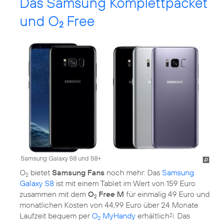
Das Samsung Komplettpacket
und O
Free
2
Samsung Galaxy S8 und S8+
O
bietet
Samsung Fans
noch mehr: Das
Samsung
2
Galaxy S8
ist mit einem Tablet im Wert von 159 Euro
zusammen mit dem
O
Free M
für einmalig 49 Euro und
2
monatlichen Kosten von 44,99 Euro über 24 Monate
Laufzeit bequem per
O
MyHandy
erhältlich
. Das
2)
2