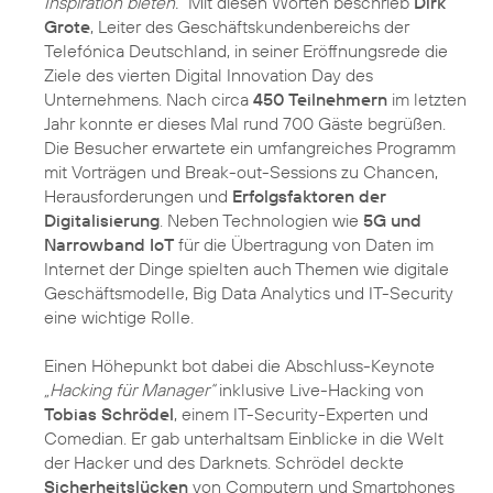
Inspiration bieten.“
Mit diesen Worten beschrieb
Dirk
Grote
, Leiter des Geschäftskundenbereichs der
Telefónica Deutschland, in seiner Eröffnungsrede die
Ziele des vierten Digital Innovation Day des
Unternehmens. Nach circa
450 Teilnehmern
im letzten
Jahr konnte er dieses Mal rund 700 Gäste begrüßen.
Die Besucher erwartete ein umfangreiches Programm
mit Vorträgen und Break-out-Sessions zu Chancen,
Herausforderungen und
Erfolgsfaktoren der
Digitalisierung
. Neben Technologien wie
5G und
Narrowband IoT
für die Übertragung von Daten im
Internet der Dinge spielten auch Themen wie digitale
Geschäftsmodelle, Big Data Analytics und IT-Security
eine wichtige Rolle.
Einen Höhepunkt bot dabei die Abschluss-Keynote
„Hacking für Manager“
inklusive Live-Hacking von
Tobias Schrödel
, einem IT-Security-Experten und
Comedian. Er gab unterhaltsam Einblicke in die Welt
der Hacker und des Darknets. Schrödel deckte
Sicherheitslücken
von Computern und Smartphones