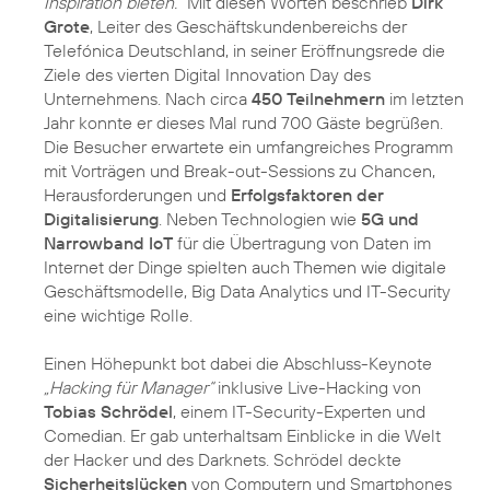
Inspiration bieten.“
Mit diesen Worten beschrieb
Dirk
Grote
, Leiter des Geschäftskundenbereichs der
Telefónica Deutschland, in seiner Eröffnungsrede die
Ziele des vierten Digital Innovation Day des
Unternehmens. Nach circa
450 Teilnehmern
im letzten
Jahr konnte er dieses Mal rund 700 Gäste begrüßen.
Die Besucher erwartete ein umfangreiches Programm
mit Vorträgen und Break-out-Sessions zu Chancen,
Herausforderungen und
Erfolgsfaktoren der
Digitalisierung
. Neben Technologien wie
5G und
Narrowband IoT
für die Übertragung von Daten im
Internet der Dinge spielten auch Themen wie digitale
Geschäftsmodelle, Big Data Analytics und IT-Security
eine wichtige Rolle.
Einen Höhepunkt bot dabei die Abschluss-Keynote
„Hacking für Manager“
inklusive Live-Hacking von
Tobias Schrödel
, einem IT-Security-Experten und
Comedian. Er gab unterhaltsam Einblicke in die Welt
der Hacker und des Darknets. Schrödel deckte
Sicherheitslücken
von Computern und Smartphones