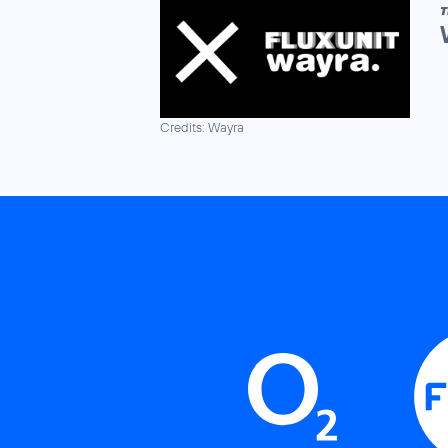
T
Credits: Wayra