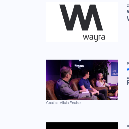
2
N
1
#
Credits: Alicia Enciso
1