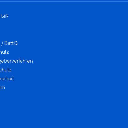
AMP
 / BattG
hutz
geberverfahren
chutz
reiheit
um