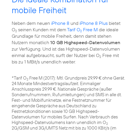
mobile Freiheit
Neben dem neuen
iPhone 8
und
iPhone 8 Plus
bietet
O
seinen Kunden mit dem
Tarif O
Free M
die ideale
2
2
Grundlage für mobile Freiheit, denn damit stehen
Nutzern monatlich
10 GB Highspeed-Datenvolumen
zur Verfügung. Und ist das Highspeed-Datenvolumen
einmal aufgebraucht, surft der Nutzer bei O
Free mit
2
bis zu 1 MBit/s unendlich weiter.
*Tarif O
Free M (2017): Mtl. Grundpreis 29,99 € ohne Gerät.
2
24 Monate Mindestvertragslaufzeit. Einmaliger
Anschlusspreis 29,99 €. Nationale Gespräche (außer
Sonderrufnummern, Rufumleitungen) und SMS in alle dt.
Fest- und Mobilfunknetze, eine Festnetznummer für
eingehende Gespräche aus Deutschland zu
Festnetzkonditionen sowie 10 GB Highspeed-
Datenvolumen für mobiles Surfen. Nach Verbrauch des
Highspeed-Datenvolumens kann unendlich im O
2
2G/GSM und 3G/UMTS Netz mit bis zu 1000 KBit/s (im