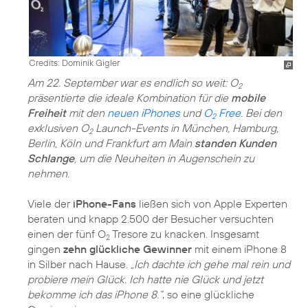
Credits: Dominik Gigler
Am 22. September war es endlich so weit: O
2
präsentierte die ideale Kombination für die
mobile
Freiheit
mit den
neuen iPhones
und
O
Free
. Bei den
2
exklusiven O
Launch-Events in München, Hamburg,
2
Berlin, Köln und Frankfurt am Main
standen Kunden
Schlange
, um die Neuheiten in Augenschein zu
nehmen.
Viele der
iPhone-Fans
ließen sich von Apple Experten
beraten und knapp 2.500 der Besucher versuchten
einen der fünf O
Tresore zu knacken. Insgesamt
2
gingen
zehn glückliche Gewinner
mit einem iPhone 8
in Silber nach Hause.
„Ich dachte ich gehe mal rein und
probiere mein Glück. Ich hatte nie Glück und jetzt
bekomme ich das iPhone 8.“
, so eine glückliche