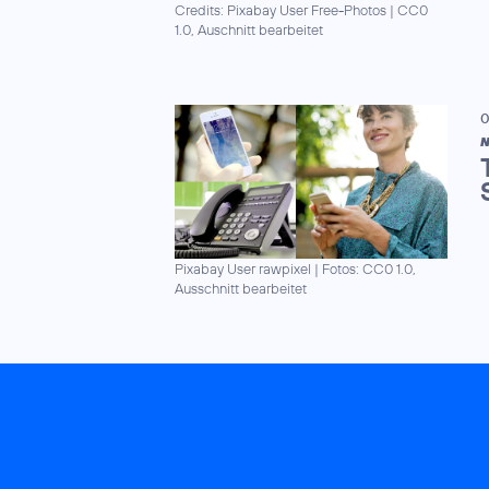
Credits: Pixabay User Free-Photos
|
CC0
1.0, Auschnitt bearbeitet
0
N
Pixabay User rawpixel
|
Fotos: CC0 1.0,
Ausschnitt bearbeitet