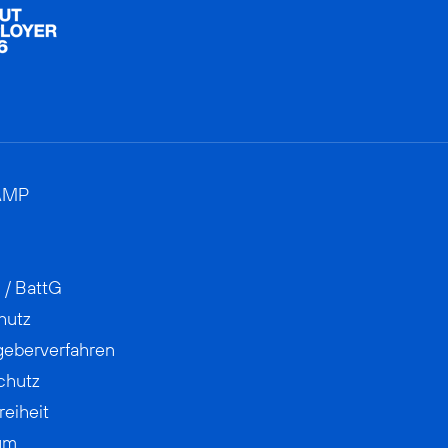
AMP
 / BattG
hutz
geberverfahren
chutz
reiheit
um