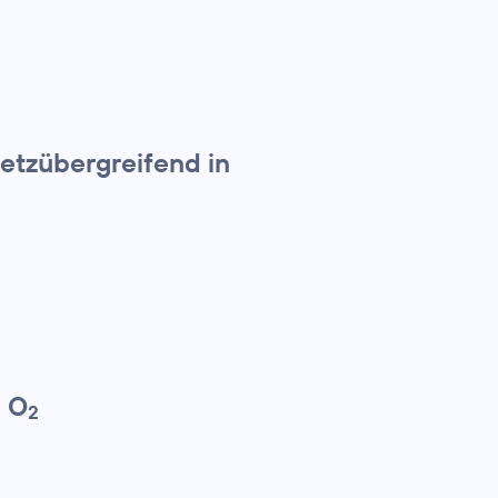
etzübergreifend in
n O
2