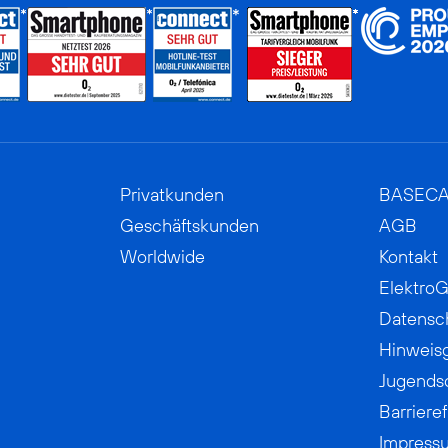
Privatkunden
BASEC
Geschäftskunden
AGB
Worldwide
Kontakt
ElektroG
Datensc
Hinweis
Jugends
Barrieref
Impress