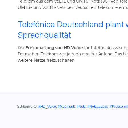
Telekom aus dem VoLTE und UMTS-Netz (3G) von Tele
UMTS- und VoLTE-Netz der Deutschen Telekom – ermö
Telefónica Deutschland plant
Sprachqualität
Die
Freischaltung von HD Voice
für Telefonate zwisch
Deutschen Telekom war jedoch erst der Anfang. Das Un
weitere Netze freizuschalten.
Schlagworte:
#HD_Voice
,
#Mobilfunk
,
#Netz
,
#Netzausbau
,
#Pressemit