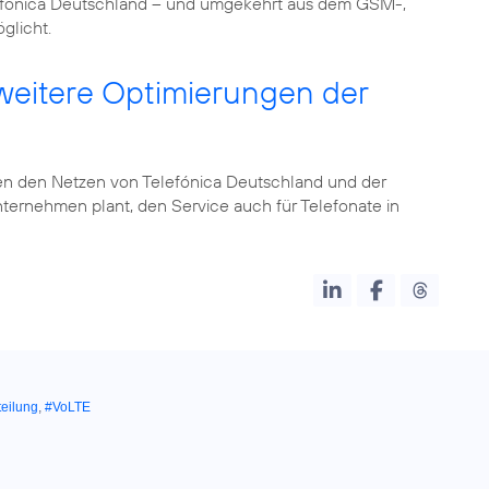
fónica Deutschland – und umgekehrt aus dem GSM-,
glicht.
 weitere Optimierungen der
en den Netzen von Telefónica Deutschland und der
ternehmen plant, den Service auch für Telefonate in
teilung
,
#VoLTE