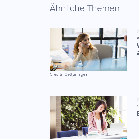
Ähnliche Themen:
2
V
Credits: Gettyimages
2
E