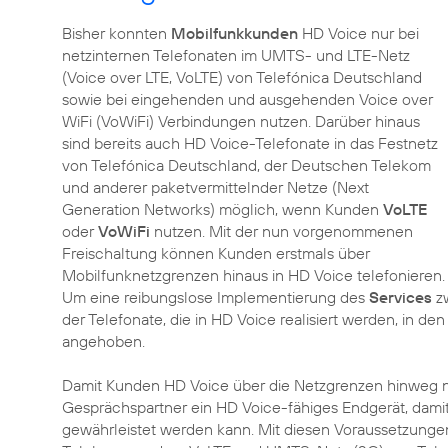
Bisher konnten
Mobilfunkkunden
HD Voice nur bei
netzinternen Telefonaten im UMTS- und LTE-Netz
(Voice over LTE, VoLTE) von Telefónica Deutschland
sowie bei eingehenden und ausgehenden Voice over
WiFi (VoWiFi) Verbindungen nutzen. Darüber hinaus
sind bereits auch HD Voice-Telefonate in das Festnetz
von Telefónica Deutschland, der Deutschen Telekom
und anderer paketvermittelnder Netze (Next
Generation Networks) möglich, wenn Kunden
VoLTE
oder
VoWiFi
nutzen. Mit der nun vorgenommenen
Freischaltung können Kunden erstmals über
Mobilfunknetzgrenzen hinaus in HD Voice telefonieren.
Um eine reibungslose Implementierung des
Services
zw
der Telefonate, die in HD Voice realisiert werden, i
angehoben.
Damit Kunden HD Voice über die Netzgrenzen hinweg n
Gesprächspartner ein HD Voice-fähiges Endgerät, dami
gewährleistet werden kann. Mit diesen Voraussetzungen