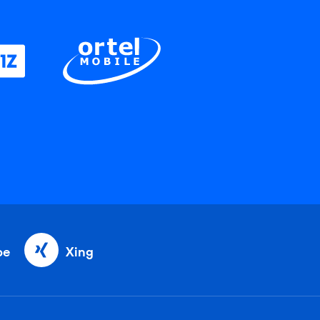
be
Xing