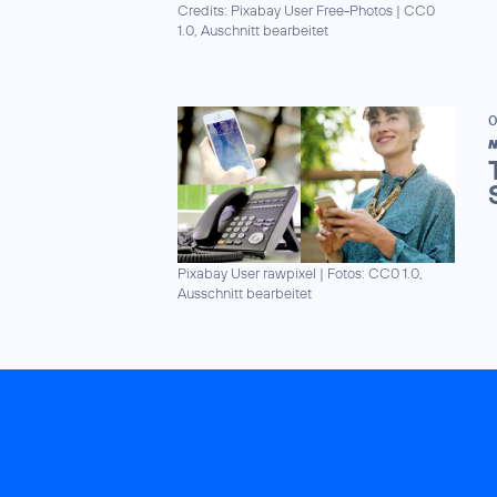
Credits: Pixabay User Free-Photos
|
CC0
1.0, Auschnitt bearbeitet
0
N
Pixabay User rawpixel
|
Fotos: CC0 1.0,
Ausschnitt bearbeitet