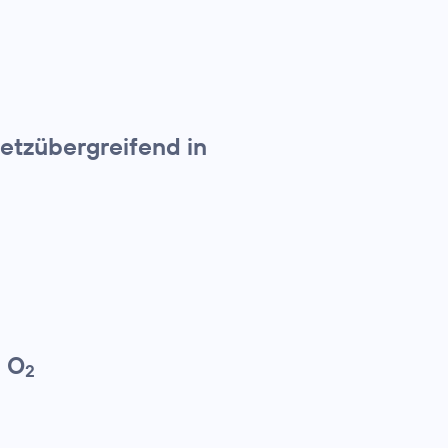
etzübergreifend in
n O
2