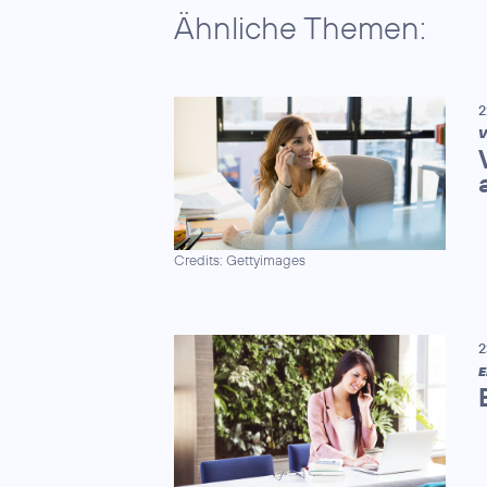
Ähnliche Themen:
2
V
Credits: Gettyimages
2
E