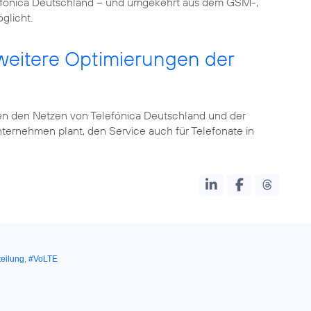
fónica Deutschland – und umgekehrt aus dem GSM-,
glicht.
 weitere Optimierungen der
en den Netzen von Telefónica Deutschland und der
ternehmen plant, den Service auch für Telefonate in
teilung
,
#VoLTE