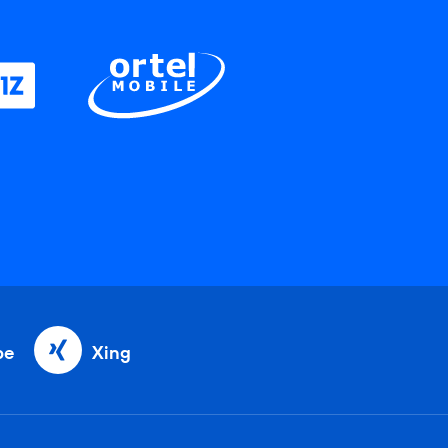
be
Xing