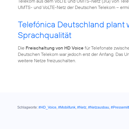
Telekom aus dem VoLTE und UMTS-Netz (3G) von Tele
UMTS- und VoLTE-Netz der Deutschen Telekom – ermö
Telefónica Deutschland plant
Sprachqualität
Die
Freischaltung von HD Voice
für Telefonate zwisch
Deutschen Telekom war jedoch erst der Anfang. Das Un
weitere Netze freizuschalten.
Schlagworte:
#HD_Voice
,
#Mobilfunk
,
#Netz
,
#Netzausbau
,
#Pressemit