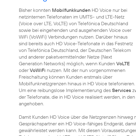
Bisher konnten
Mobilfunkkunden
HD Voice nur bei
netzinternen Telefonaten im UMTS- und LTE-Netz
(Voice over LTE, VoLTE) von Telefónica Deutschland
sowie bei eingehenden und ausgehenden Voice over
WiFi (VoWiFi) Verbindungen nutzen. Darüber hinaus
sind bereits auch HD Voice-Telefonate in das Festnetz
von Telefónica Deutschland, der Deutschen Telekom
und anderer paketvermittelnder Netze (Next
Generation Networks) möglich, wenn Kunden
VoLTE
oder
VoWiFi
nutzen. Mit der nun vorgenommenen
Freischaltung können Kunden erstmals über
Mobilfunknetzgrenzen hinaus in HD Voice telefonieren.
Um eine reibungslose Implementierung des
Services
zw
der Telefonate, die in HD Voice realisiert werden, i
angehoben.
Damit Kunden HD Voice über die Netzgrenzen hinweg n
Gesprächspartner ein HD Voice-fähiges Endgerät, dami
gewährleistet werden kann. Mit diesen Voraussetzungen