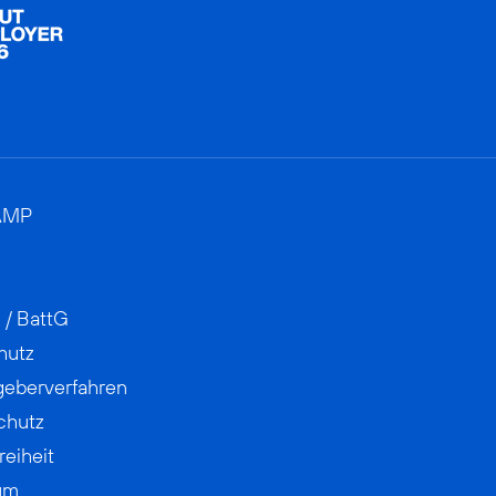
AMP
 / BattG
hutz
geberverfahren
chutz
reiheit
um