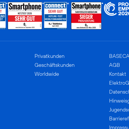
Privatkunden
BASEC
Geschäftskunden
AGB
Worldwide
Kontakt
ElektroG
Datensc
Hinweis
Jugends
Barrieref
Impress