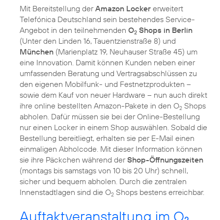
Mit Bereitstellung der
Amazon Locker
erweitert
Telefónica Deutschland sein bestehendes Service-
Angebot in den teilnehmenden
O
Shops in Berlin
2
(Unter den Linden 16, Tauentzienstraße 8) und
München
(Marienplatz 19, Neuhauser Straße 45) um
eine Innovation. Damit können Kunden neben einer
umfassenden Beratung und Vertragsabschlüssen zu
den eigenen Mobilfunk- und Festnetzprodukten –
sowie dem Kauf von neuer Hardware – nun auch direkt
ihre online bestellten Amazon-Pakete in den O
Shops
2
abholen. Dafür müssen sie bei der Online-Bestellung
nur einen Locker in einem Shop auswählen. Sobald die
Bestellung bereitliegt, erhalten sie per E-Mail einen
einmaligen Abholcode. Mit dieser Information können
sie ihre Päckchen während der
Shop-Öffnungszeiten
(montags bis samstags von 10 bis 20 Uhr) schnell,
sicher und bequem abholen. Durch die zentralen
Innenstadtlagen sind die O
Shops bestens erreichbar.
2
Auftaktveranstaltung im O
2