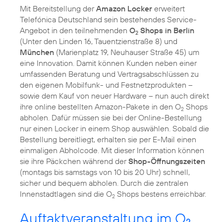
Mit Bereitstellung der
Amazon Locker
erweitert
Telefónica Deutschland sein bestehendes Service-
Angebot in den teilnehmenden
O
Shops in Berlin
2
(Unter den Linden 16, Tauentzienstraße 8) und
München
(Marienplatz 19, Neuhauser Straße 45) um
eine Innovation. Damit können Kunden neben einer
umfassenden Beratung und Vertragsabschlüssen zu
den eigenen Mobilfunk- und Festnetzprodukten –
sowie dem Kauf von neuer Hardware – nun auch direkt
ihre online bestellten Amazon-Pakete in den O
Shops
2
abholen. Dafür müssen sie bei der Online-Bestellung
nur einen Locker in einem Shop auswählen. Sobald die
Bestellung bereitliegt, erhalten sie per E-Mail einen
einmaligen Abholcode. Mit dieser Information können
sie ihre Päckchen während der
Shop-Öffnungszeiten
(montags bis samstags von 10 bis 20 Uhr) schnell,
sicher und bequem abholen. Durch die zentralen
Innenstadtlagen sind die O
Shops bestens erreichbar.
2
Auftaktveranstaltung im O
2