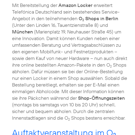
Mit Bereitstellung der
Amazon Locker
erweitert
Telefónica Deutschland sein bestehendes Service-
Angebot in den teilnehmenden
O
Shops in Berlin
2
(Unter den Linden 16, Tauentzienstraße 8) und
München
(Marienplatz 19, Neuhauser Straße 45) um
eine Innovation. Damit können Kunden neben einer
umfassenden Beratung und Vertragsabschlüssen zu
den eigenen Mobilfunk- und Festnetzprodukten –
sowie dem Kauf von neuer Hardware – nun auch direkt
ihre online bestellten Amazon-Pakete in den O
Shops
2
abholen. Dafür müssen sie bei der Online-Bestellung
nur einen Locker in einem Shop auswählen. Sobald die
Bestellung bereitliegt, erhalten sie per E-Mail einen
einmaligen Abholcode. Mit dieser Information können
sie ihre Päckchen während der
Shop-Öffnungszeiten
(montags bis samstags von 10 bis 20 Uhr) schnell,
sicher und bequem abholen. Durch die zentralen
Innenstadtlagen sind die O
Shops bestens erreichbar.
2
Auftaktveranstaltung im O
2