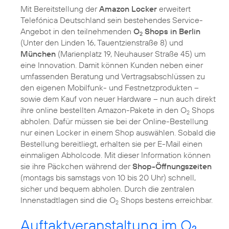
Mit Bereitstellung der
Amazon Locker
erweitert
Telefónica Deutschland sein bestehendes Service-
Angebot in den teilnehmenden
O
Shops in Berlin
2
(Unter den Linden 16, Tauentzienstraße 8) und
München
(Marienplatz 19, Neuhauser Straße 45) um
eine Innovation. Damit können Kunden neben einer
umfassenden Beratung und Vertragsabschlüssen zu
den eigenen Mobilfunk- und Festnetzprodukten –
sowie dem Kauf von neuer Hardware – nun auch direkt
ihre online bestellten Amazon-Pakete in den O
Shops
2
abholen. Dafür müssen sie bei der Online-Bestellung
nur einen Locker in einem Shop auswählen. Sobald die
Bestellung bereitliegt, erhalten sie per E-Mail einen
einmaligen Abholcode. Mit dieser Information können
sie ihre Päckchen während der
Shop-Öffnungszeiten
(montags bis samstags von 10 bis 20 Uhr) schnell,
sicher und bequem abholen. Durch die zentralen
Innenstadtlagen sind die O
Shops bestens erreichbar.
2
Auftaktveranstaltung im O
2