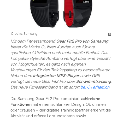
Credits: Samsung
Mit dem Fitnessarmband
Gear Fit2 Pro von Samsung
bietet die Marke O
ihren Kunden auch für ihre
2
sportlichen Aktivitäten noch mehr mobile Freiheit. Das
kompakte stylische Armband verfügt über eine Vielzahl
von Möglichkeiten, es ganz nach eigenen
Vorstellungen für den Trainingsalltag zu personalisieren.
Neben dem
integrierten MP3-Player
sowie GPS
verfügt die neue Gear Fit2 Pro über
Schwimmtracking
.
Das neue Fitnessarmband ist ab sofort
bei O
erhältlich
.
2
Die Samsung Gear Fit2 Pro kombiniert
zahlreiche
Funktionen
mit einem schlanken Design. Ob drinnen
oder draußen – der digitale Trainingspartner erkennt die
Aktivität und erfasst Leistungsdaten sowie