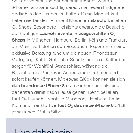
Seit der Vorstellung der neusten iPhones warten
iPhone-Fans sehnsüchtig darauf, die neuen Endgeräte
endlich in den Händen zu halten. Diese Möglichkeit
haben sie bei den iPhone 8 Modellen
ab sofort
in allen
O
Shops. Besondere Highlights erwarten die Besucher
2
der heutigen
Launch-Events in ausgewählten O
2
Shops
in München, Hamburg, Berlin, Köln und Frankfurt
am Main. Dort stehen den Besuchern Experten für eine
exklusive Beratung rund um die neuen iPhones zur
Verfügung. Kühle Getränke, Snacks und eine Kaffeebar
sorgen für Wohlfühl-Atmosphäre, während die
Besucher die iPhones in Augenschein nehmen und
sofort kaufen können. Mit etwas Glück können sie sich
das brandneue iPhone 8
gratis sichern und als einer
der ersten damit nach Hause gehen. Denn bei allen
fünf O
Launch-Events in München, Hamburg, Berlin,
2
Köln und Frankfurt
verlost O
das neue iPhone 8
64GB
2
jeweils zwei Mal in Silber.
Live dabei sein: