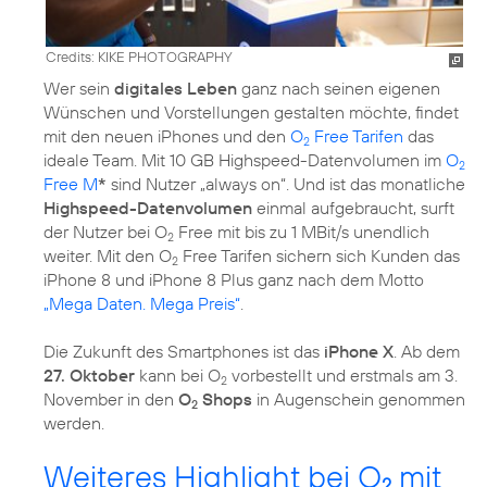
Credits: KIKE PHOTOGRAPHY
Wer sein
digitales Leben
ganz nach seinen eigenen
Wünschen und Vorstellungen gestalten möchte, findet
mit den neuen iPhones und den
O
Free Tarifen
das
2
ideale Team. Mit 10 GB Highspeed-Datenvolumen im
O
2
Free M
*
sind Nutzer „always on“. Und ist das monatliche
Highspeed-Datenvolumen
einmal aufgebraucht, surft
der Nutzer bei O
Free mit bis zu 1 MBit/s unendlich
2
weiter. Mit den O
Free Tarifen sichern sich Kunden das
2
iPhone 8 und iPhone 8 Plus ganz nach dem Motto
„Mega Daten. Mega Preis“
.
Die Zukunft des Smartphones ist das
iPhone X
. Ab dem
27. Oktober
kann bei O
vorbestellt und erstmals am 3.
2
November in den
O
Shops
in Augenschein genommen
2
werden.
Weiteres Highlight bei O
mit
2