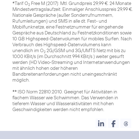
*
Tarif O
Free M (2017): Mtl. Grundpreis 29,99 €. 24 Monate
2
Mindestvertragslaufzeit. Einmaliger Anschlusspreis 29,99 €.
Nationale Gespräche (außer Sonderrufnummern,
Rufumleitungen) und SMS in alle dt. Fest- und
Mobilfunknetze, eine Festnetznummer für eingehende
Gespräche aus Deutschland zu Festnetzkonditionen sowie
10 GB Highspeed-Datenvolumen für mobiles Surfen. Nach
Verbrauch des Highspeed-Datenvolumens kann
unendlich im O
2G/GSM und 3G/UMTS Netz mit bis zu
2
1000 KBit/s (im Durchschnitt 994 KBit/s ) weiter gesurft
werden (HD Video-Streaming und Internetanwendungen
mit ähnlich hohen oder höheren
Bandbreitenanforderungen nicht uneingeschränkt
möglich.
**
ISO Norm 22810:2010. Geeignet für Aktivitäten in
flachem Wasser wie Schwimmen. Das Verwenden in
tieferem Wasser und Wasseraktivitäten mit hohen
Geschwindigkeiten werden nicht empfohlen.