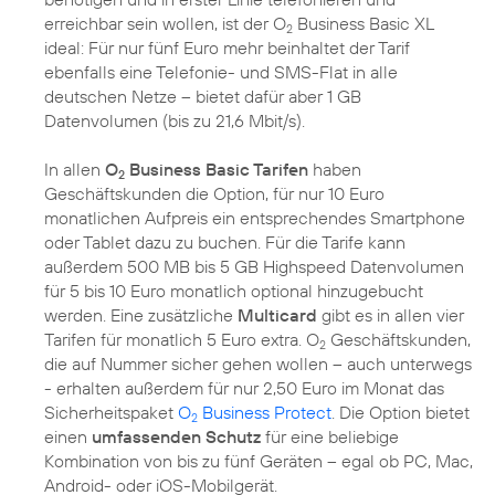
erreichbar sein wollen, ist der O
Business Basic XL
2
ideal: Für nur fünf Euro mehr beinhaltet der Tarif
ebenfalls eine Telefonie- und SMS-Flat in alle
deutschen Netze – bietet dafür aber 1 GB
Datenvolumen (bis zu 21,6 Mbit/s).
In allen
O
Business Basic Tarifen
haben
2
Geschäftskunden die Option, für nur 10 Euro
monatlichen Aufpreis ein entsprechendes Smartphone
oder Tablet dazu zu buchen. Für die Tarife kann
außerdem 500 MB bis 5 GB Highspeed Datenvolumen
für 5 bis 10 Euro monatlich optional hinzugebucht
werden. Eine zusätzliche
Multicard
gibt es in allen vier
Tarifen für monatlich 5 Euro extra. O
Geschäftskunden,
2
die auf Nummer sicher gehen wollen – auch unterwegs
- erhalten außerdem für nur 2,50 Euro im Monat das
Sicherheitspaket
O
Business Protect
. Die Option bietet
2
einen
umfassenden Schutz
für eine beliebige
Kombination von bis zu fünf Geräten – egal ob PC, Mac,
Android- oder iOS-Mobilgerät.