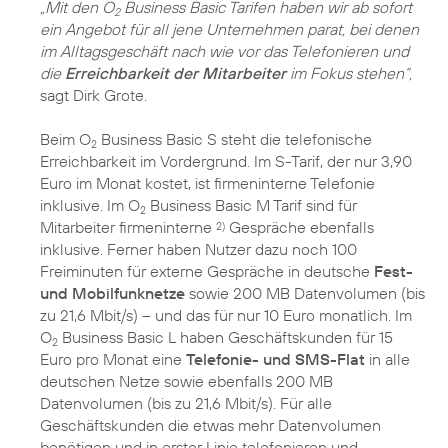
„Mit den O
Business Basic Tarifen haben wir ab sofort
2
ein Angebot für all jene Unternehmen parat, bei denen
im Alltagsgeschäft nach wie vor das Telefonieren und
die
Erreichbarkeit der Mitarbeiter
im Fokus stehen“,
sagt Dirk Grote.
Beim O
Business Basic S steht die telefonische
2
Erreichbarkeit im Vordergrund. Im S-Tarif, der nur 3,90
Euro im Monat kostet, ist firmeninterne Telefonie
inklusive. Im O
Business Basic M Tarif sind für
2
Mitarbeiter firmeninterne
Gespräche ebenfalls
2)
inklusive. Ferner haben Nutzer dazu noch 100
Freiminuten für externe Gespräche in deutsche
Fest-
und Mobilfunknetze
sowie 200 MB Datenvolumen (bis
zu 21,6 Mbit/s) – und das für nur 10 Euro monatlich. Im
O
Business Basic L haben Geschäftskunden für 15
2
Euro pro Monat eine
Telefonie- und SMS-Flat
in alle
deutschen Netze sowie ebenfalls 200 MB
Datenvolumen (bis zu 21,6 Mbit/s). Für alle
Geschäftskunden die etwas mehr Datenvolumen
benötigen und in erster Linie telefonieren und