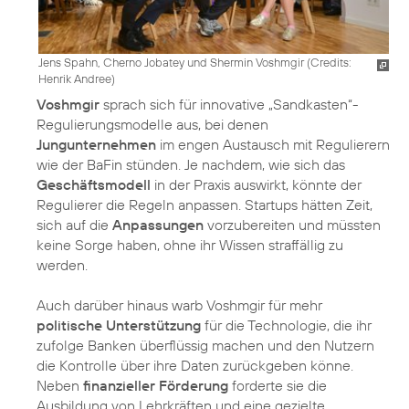
Jens Spahn, Cherno Jobatey und Shermin Voshmgir (
Credits:
Henrik Andree
)
Voshmgir
sprach sich für innovative „Sandkasten“-
Regulierungsmodelle aus, bei denen
Jungunternehmen
im engen Austausch mit Regulierern
wie der BaFin stünden. Je nachdem, wie sich das
Geschäftsmodell
in der Praxis auswirkt, könnte der
Regulierer die Regeln anpassen. Startups hätten Zeit,
sich auf die
Anpassungen
vorzubereiten und müssten
keine Sorge haben, ohne ihr Wissen straffällig zu
werden.
Auch darüber hinaus warb Voshmgir für mehr
politische Unterstützung
für die Technologie, die ihr
zufolge Banken überflüssig machen und den Nutzern
die Kontrolle über ihre Daten zurückgeben könne.
Neben
finanzieller Förderung
forderte sie die
Ausbildung von Lehrkräften und eine gezielte