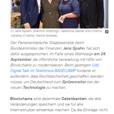
v.l. Jens Spahn, Shermin Voshmgir, Valentina Daiber und Cherno
Jobatey (
Credits: Henrik Andree
)
Der Parlamentarische Staatssekretär beim
Bundesminister der Finanzen,
Jens Spahn
, hat sich
dafür ausgesprochen, im Falle eines Wahlsiegs
am 24.
September
die öffentliche Verwaltung mit Hilfe von
Blockchains zu modernisieren. Beim gestrigen
UdL
Digital Talk im Telefónica BASECAMP
forderte er
außerdem, dass Rechtssicherheit geschaffen werden
müsse, um Deutschland zum
Spitzenreiter
bei der
neuen
Technologie
zu machen.
Blockchains
sind dezentrale
Datenbanken
, die alle
Veränderungen speichern und sie für alle
Internetnutzer einsehbar machen. Da die Einträge nicht