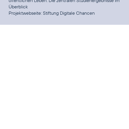
öffentlichen Leben:
Die zentralen Studienergebnisse im
Überblick
Projektwebseite:
Stiftung Digitale Chancen