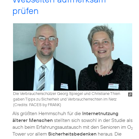
prüfen
Die Verbraucherschützer Georg Spiegel und Christiane Thien
gaben Tipps zu Sicherheit und Verbraucherrechten im Netz
(
Credits: FACES by FRANK
)
Als größten Hemmschuh für die
Internetnutzung
älterer Menschen
stellten sich sowohl in der Studie als
auch beim Erfahrungsaustausch mit den Senioren im O
2
Tower vor allem
Sicherheitsbedenken
heraus. Die