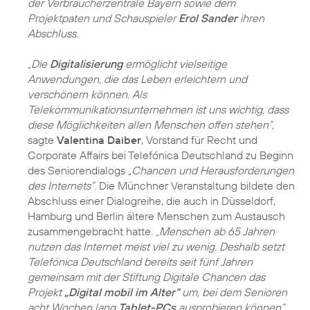
der Verbraucherzentrale Bayern sowie dem
Projektpaten und Schauspieler
Erol Sander
ihren
Abschluss.
„Die
Digitalisierung
ermöglicht vielseitige
Anwendungen, die das Leben erleichtern und
verschönern können. Als
Telekommunikationsunternehmen ist uns wichtig, dass
diese Möglichkeiten allen Menschen offen stehen“,
sagte
Valentina Daiber
, Vorstand für Recht und
Corporate Affairs bei Telefónica Deutschland zu Beginn
des Seniorendialogs
„Chancen und Herausforderungen
des Internets“
. Die Münchner Veranstaltung bildete den
Abschluss einer Dialogreihe, die auch in Düsseldorf,
Hamburg und Berlin ältere Menschen zum Austausch
zusammengebracht hatte.
„Menschen ab 65 Jahren
nutzen das Internet meist viel zu wenig. Deshalb setzt
Telefónica Deutschland bereits seit fünf Jahren
gemeinsam mit der Stiftung Digitale Chancen das
Projekt
„Digital mobil im Alter“
um, bei dem Senioren
acht Wochen lang
Tablet-PCs
ausprobieren können“,