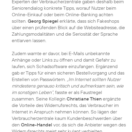
Experten der Verbraucherzentrale gaben deshalb beim
Seniorendialog konkrete Tipps, worauf Nutzer beim
Online-Einkauf oder beim Online-Banking achten
sollten.
Georg Spiegel
erklärte, dass sich Fakeshops
über einen prüfenden Blick auf die Websiteadresse, die
Zahlungsmodalitäten und die Seriosität der Sprache
entlarven lassen.
Zudem warnte er davor, bei E-Mails unbekannte
Anhänge oder Links zu öffnen und damit Gefahr zu
laufen, sich Schadsoftware einzufangen. Ergänzend
gab er Tipps für einen sicheren Bestellvorgang und das
Erstellen von Passwörtern.
„Im Internet sollten Nutzer
mindestens genauso kritisch und aufmerksam sein, wie
im sonstigen Leben“,
fasste er als Faustregel
zusammen. Seine Kollegin
Christiane Thien
ergänzte
die Vorteile des Widerrufsrechts, das Verbraucher im
Internet in Anspruch nehmen können. So lägen der
Verbraucherzentrale kaum Kundenbeschwerden über
den
Online-Handel
vor, da sich die Anbieter wegen des
Widerrufsrechts meist sehr kulant verhielten.