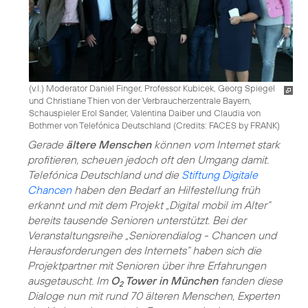
(v.l.) Moderator Daniel Finger, Professor Kubicek, Georg Spiegel
und Christiane Thien von der Verbraucherzentrale Bayern,
Schauspieler Erol Sander, Valentina Daiber und Claudia von
Bothmer von Telefónica Deutschland (
Credits: FACES by FRANK
)
Gerade
ältere Menschen
können vom Internet stark
profitieren, scheuen jedoch oft den Umgang damit.
Telefónica Deutschland und die
Stiftung Digitale
Chancen
haben den Bedarf an Hilfestellung früh
erkannt und mit dem Projekt
„Digital mobil im Alter“
bereits tausende Senioren unterstützt. Bei der
Veranstaltungsreihe „Seniorendialog - Chancen und
Herausforderungen des Internets“ haben sich die
Projektpartner mit Senioren über ihre Erfahrungen
ausgetauscht. Im
O
Tower in München
fanden diese
2
Dialoge nun mit rund 70 älteren Menschen, Experten