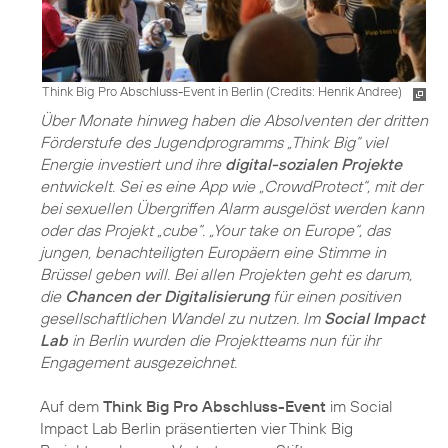
Think Big Pro Abschluss-Event in Berlin (
Credits: Henrik Andree
)
Über Monate hinweg haben die Absolventen der dritten
Förderstufe des Jugendprogramms „Think Big“ viel
Energie investiert und ihre
digital-sozialen Projekte
entwickelt. Sei es eine App wie „CrowdProtect“, mit der
bei sexuellen Übergriffen Alarm ausgelöst werden kann
oder das Projekt „cube“. „Your take on Europe“, das
jungen, benachteiligten Europäern eine Stimme in
Brüssel geben will. Bei allen Projekten geht es darum,
die
Chancen der Digitalisierung
für einen positiven
gesellschaftlichen Wandel zu nutzen. Im
Social Impact
Lab
in Berlin wurden die Projektteams nun für ihr
Engagement ausgezeichnet.
Auf dem
Think Big Pro Abschluss-Event
im Social
Impact Lab Berlin präsentierten vier Think Big