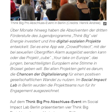
Think Big Pro Abschluss-Event in Berlin (
Credits: Henrik Andree
)
Über Monate hinweg haben die Absolventen der dritten
Förderstufe des Jugendprogramms „Think Big“ viel
Energie investiert und ihre
digital-sozialen Projekte
entwickelt. Sei es eine App wie „CrowdProtect“, mit der
bei sexuellen Übergriffen Alarm ausgelöst werden kann
oder das Projekt „cube“. „Your take on Europe“, das
jungen, benachteiligten Europäern eine Stimme in
Brüssel geben will. Bei allen Projekten geht es darum,
die
Chancen der Digitalisierung
für einen positiven
gesellschaftlichen Wandel zu nutzen. Im
Social Impact
Lab
in Berlin wurden die Projektteams nun für ihr
Engagement ausgezeichnet.
Auf dem
Think Big Pro Abschluss-Event
im Social
Impact Lab Berlin präsentierten vier Think Big