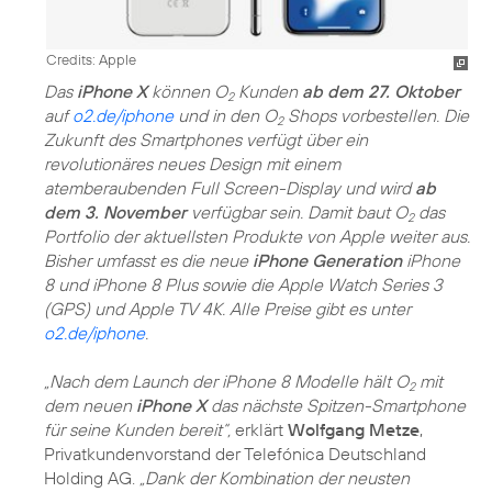
Credits: Apple
Das
iPhone X
können O
Kunden
ab dem 27. Oktober
2
auf
o2.de/iphone
und in den O
Shops vorbestellen. Die
2
Zukunft des Smartphones verfügt über ein
revolutionäres neues Design mit einem
atemberaubenden Full Screen-Display und wird
ab
dem 3. November
verfügbar sein. Damit baut O
das
2
Portfolio der aktuellsten Produkte von Apple weiter aus.
Bisher umfasst es die neue
iPhone Generation
iPhone
8 und iPhone 8 Plus sowie die Apple Watch Series 3
(GPS) und Apple TV 4K. Alle Preise gibt es unter
o2.de/iphone
.
„Nach dem Launch der iPhone 8 Modelle hält O
mit
2
dem neuen
iPhone X
das nächste Spitzen-Smartphone
für seine Kunden bereit“,
erklärt
Wolfgang Metze
,
Privatkundenvorstand der Telefónica Deutschland
Holding AG.
„Dank der Kombination der neusten