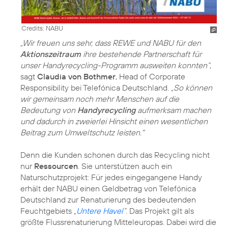
Credits: NABU
„Wir freuen uns sehr, dass REWE und NABU für den
Aktionszeitraum
ihre bestehende Partnerschaft für
unser Handyrecycling-Programm ausweiten konnten“
,
sagt
Claudia von Bothmer
, Head of Corporate
Responsibility bei Telefónica Deutschland.
„So können
wir gemeinsam noch mehr Menschen auf die
Bedeutung von
Handyrecycling
aufmerksam machen
und dadurch in zweierlei Hinsicht einen wesentlichen
Beitrag zum Umweltschutz leisten."
Denn die Kunden schonen durch das Recycling nicht
nur
Ressourcen
. Sie unterstützen auch ein
Naturschutzprojekt: Für jedes eingegangene Handy
erhält der NABU einen Geldbetrag von Telefónica
Deutschland zur Renaturierung des bedeutenden
Feuchtgebiets
„
Untere Havel
“
. Das Projekt gilt als
größte Flussrenaturierung Mitteleuropas. Dabei wird die