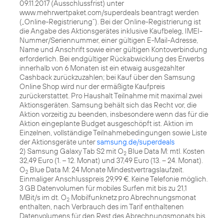
09.11.2017 (Ausschlussfrist) unter
www.mehrwertpaket.com/superdeals beantragt werden
(„Online-Registrierung“). Bei der Online-Registrierung ist
die Angabe des Aktionsgerätes inklusive Kaufbeleg, IMEI-
Nummer/Seriennummer, einer gültigen E-Mail-Adresse,
Name und Anschrift sowie einer gültigen Kontoverbindung
erforderlich. Bei endgültiger Rückabwicklung des Erwerbs
innerhalb von 6 Monaten ist ein etwaig ausgezahlter
Cashback zurückzuzahlen; bei Kauf über den Samsung
Online Shop wird nur der ermäßigte Kaufpreis
zurückerstattet. Pro Haushalt Teilnahme mit maximal zwei
Aktionsgeräten. Samsung behält sich das Recht vor, die
Aktion vorzeitig zu beenden, insbesondere wenn das für die
Aktion eingeplante Budget ausgeschöpft ist. Aktion im
Einzelnen, vollständige Teilnahmebedingungen sowie Liste
der Aktionsgeräte unter
samsung.de/superdeals
2) Samsung Galaxy Tab S2 mit O
Blue Data M: mtl. Kosten
2
32,49 Euro (1. – 12. Monat) und 37,49 Euro (13. – 24. Monat).
O
Blue Data M: 24 Monate Mindestvertragslaufzeit.
2
Einmaliger Anschlusspreis 29,99 €. Keine Telefonie möglich.
3 GB Datenvolumen für mobiles Surfen mit bis zu 21,1
MBit/s im dt. O
Mobilfunknetz pro Abrechnungsmonat
2
enthalten, nach Verbrauch des im Tarif enthaltenen
Datenvolumens für den Rest des Abrechnungsmonats bis