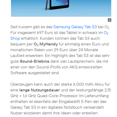
Seit kurzem gibt es das
Samsung Galaxy Tab S3
bei O
.
2
Für insgesamt 697 Euro ist das Tablet in schwarz im
O
2
Shop
erhältlich. Kunden können das Tab S3 auch
bequem per
O
MyHandy
für einmalig einen Euro und
2
monatlichen Raten von 29 Euro über 24 Monate
Laufzeit erwerben. Ein Highlight des Tab S3 ist das sehr
gute
Sound-Erlebnis
dank vier Lautsprechern, die mit
einer von den Sound-Profis von AKG entwickelten
Software ausgestattet sind.
Überzeugen kann auch der starke 6.000 mAh Akku für
eine
lange Nutzungsdauer
und der leistungsfähige 2,15
GHz + 1,6 GHz Quad-Core-Prozessor. Im Lieferumfang
enthalten ist ebenfalls der Eingabestift S Pen der das
Galaxy Tab S3 in ein digitales Notizbuch verwandelt.
Nutzer skizzieren damit ihre Ideen oder erstellen