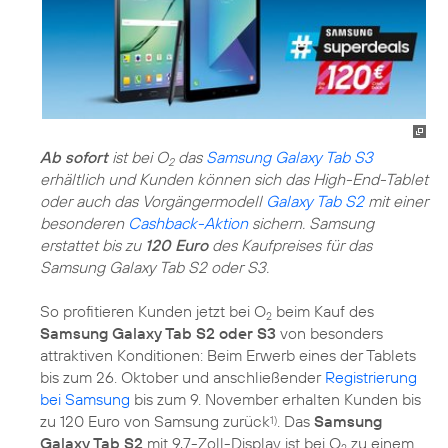
Ab sofort
ist bei O
das
Samsung Galaxy Tab S3
2
erhältlich und Kunden können sich das High-End-Tablet
oder auch das Vorgängermodell
Galaxy Tab S2
mit einer
besonderen
Cashback-Aktion
sichern. Samsung
erstattet bis zu
120 Euro
des Kaufpreises für das
Samsung Galaxy Tab S2 oder S3.
So profitieren Kunden jetzt bei O
beim Kauf des
2
Samsung Galaxy Tab S2 oder S3
von besonders
attraktiven Konditionen: Beim Erwerb eines der Tablets
bis zum 26. Oktober und anschließender
Registrierung
bei Samsung
bis zum 9. November erhalten Kunden bis
zu 120 Euro von Samsung zurück
. Das
Samsung
1)
Galaxy Tab S2
mit 9,7-Zoll-Display ist bei O
zu einem
2