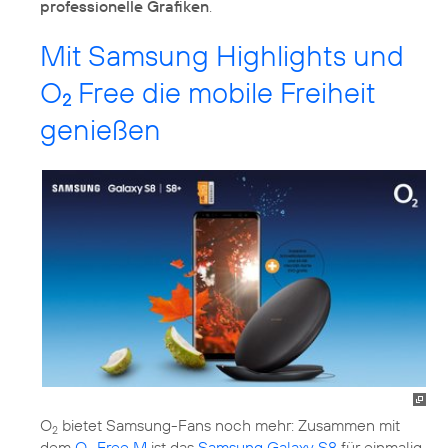
professionelle Grafiken
.
Mit Samsung Highlights und
O
Free die mobile Freiheit
2
genießen
O
bietet Samsung-Fans noch mehr: Zusammen mit
2
dem
O
Free M
ist das
Samsung Galaxy S8
für einmalig