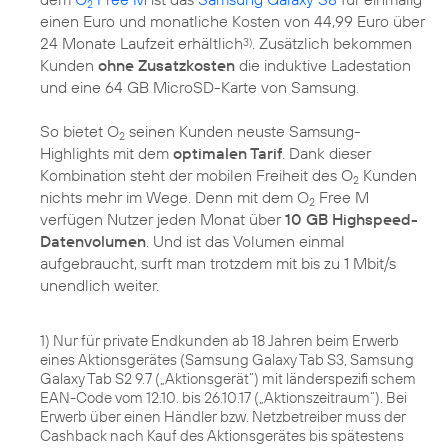
2
einen Euro und monatliche Kosten von 44,99 Euro über
24 Monate Laufzeit erhältlich
. Zusätzlich bekommen
3)
Kunden
ohne Zusatzkosten
die induktive Ladestation
und eine 64 GB MicroSD-Karte von Samsung.
So bietet O
seinen Kunden neuste Samsung-
2
Highlights mit dem
optimalen Tarif
. Dank dieser
Kombination steht der mobilen Freiheit des O
Kunden
2
nichts mehr im Wege. Denn mit dem O
Free M
2
verfügen Nutzer jeden Monat über
10 GB Highspeed-
Datenvolumen
. Und ist das Volumen einmal
aufgebraucht, surft man trotzdem mit bis zu 1 Mbit/s
unendlich weiter.
1) Nur für private Endkunden ab 18 Jahren beim Erwerb
eines Aktionsgerätes (Samsung Galaxy Tab S3, Samsung
Galaxy Tab S2 9.7 („Aktionsgerät“) mit länderspezifi schem
EAN-Code vom 12.10. bis 26.10.17 („Aktionszeitraum“). Bei
Erwerb über einen Händler bzw. Netzbetreiber muss der
Cashback nach Kauf des Aktionsgerätes bis spätestens