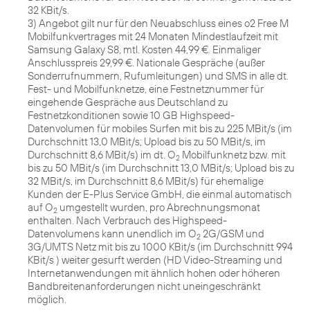
32 KBit/s.
3) Angebot gilt nur für den Neuabschluss eines o2 Free M
Mobilfunkvertrages mit 24 Monaten Mindestlaufzeit mit
Samsung Galaxy S8, mtl. Kosten 44,99 €. Einmaliger
Anschlusspreis 29,99 €. Nationale Gespräche (außer
Sonderrufnummern, Rufumleitungen) und SMS in alle dt.
Fest- und Mobilfunknetze, eine Festnetznummer für
eingehende Gespräche aus Deutschland zu
Festnetzkonditionen sowie 10 GB Highspeed-
Datenvolumen für mobiles Surfen mit bis zu 225 MBit/s (im
Durchschnitt 13,0 MBit/s; Upload bis zu 50 MBit/s, im
Durchschnitt 8,6 MBit/s) im dt. O
Mobilfunknetz bzw. mit
2
bis zu 50 MBit/s (im Durchschnitt 13,0 MBit/s; Upload bis zu
32 MBit/s, im Durchschnitt 8,6 MBit/s) für ehemalige
Kunden der E-Plus Service GmbH, die einmal automatisch
auf O
umgestellt wurden, pro Abrechnungsmonat
2
enthalten. Nach Verbrauch des Highspeed-
Datenvolumens kann unendlich im O
2G/GSM und
2
3G/UMTS Netz mit bis zu 1000 KBit/s (im Durchschnitt 994
KBit/s ) weiter gesurft werden (HD Video-Streaming und
Internetanwendungen mit ähnlich hohen oder höheren
Bandbreitenanforderungen nicht uneingeschränkt
möglich.