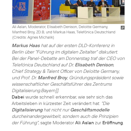
Ali Aslan, Moderator, Elisabeth Denison, Deloitte Germany,
Manfred Broy, ZD.B, und Markus Haas, Telefónica Deutschland
(
Credits: Agnes Michalik
)
Markus Haas
hat auf der ersten DLD-Konferenz in
Berlin über "Führung im digitalen Zeitalter" diskutiert.
Bei der Panel-Debatte am Donnerstag traf der CEO von
Telefónica Deutschland auf Dr.
Elisabeth Denison
,
Chief Strategy & Talent Officer von Deloitte Germany,
und Prof. Dr.
Manfred Broy
, Gründungspräsident sowie
wissenschaftlicher Geschäftsführer des Zentrums
Digitalisierung.Bayern]].
Dabei
wurde schnell erkennbar, wie sehr sich das
Arbeitsleben in kürzester Zeit verändert hat:
"Die
Digitalisierung
hat nicht nur
Geschäftsmodelle
durcheinandergewirbelt, sondern auch die Prinzipien
der Führung"
, sagte Moderator
Ali Aslan
zur
Eröffnung
.