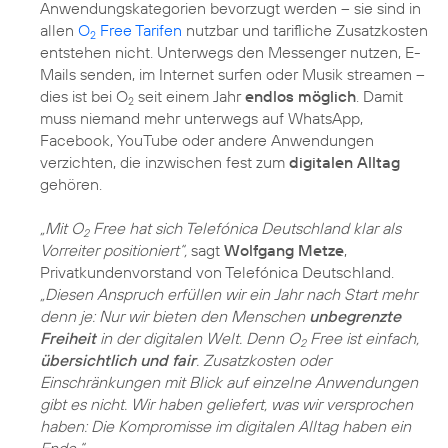
Anwendungskategorien bevorzugt werden – sie sind in
allen
O
Free Tarifen
nutzbar und tarifliche Zusatzkosten
2
entstehen nicht. Unterwegs den Messenger nutzen, E-
Mails senden, im Internet surfen oder Musik streamen –
dies ist bei O
seit einem Jahr
endlos möglich
. Damit
2
muss niemand mehr unterwegs auf WhatsApp,
Facebook, YouTube oder andere Anwendungen
verzichten, die inzwischen fest zum
digitalen Alltag
gehören.
„Mit O
Free hat sich Telefónica Deutschland klar als
2
Vorreiter positioniert“,
sagt
Wolfgang Metze
,
Privatkundenvorstand von Telefónica Deutschland.
„Diesen Anspruch erfüllen wir ein Jahr nach Start mehr
denn je: Nur wir bieten den Menschen
unbegrenzte
Freiheit
in der digitalen Welt. Denn O
Free ist einfach,
2
übersichtlich und fair
. Zusatzkosten oder
Einschränkungen mit Blick auf einzelne Anwendungen
gibt es nicht. Wir haben geliefert, was wir versprochen
haben: Die Kompromisse im digitalen Alltag haben ein
Ende.“