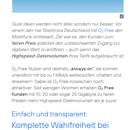
Gute Ideen werden nicht älter, sondern nur besser: Vor
einem Jahr hat Telefónica Deutschland mit
O
Free
den
2
Mobilfunk entfesselt. Ziel war es, den Kunden zum
fairen Preis
jederzeit den unbeschwerten Zugang zur
digitalen Welt zu eröffnen – auch wenn das
Highspeed-Datenvolumen
ihres Tarifs aufgebraucht ist.
O
Free Nutzer sind deshalb
„always on“
, sie können
2
unendlich mit bis zu 1 Mbit/s weitersurfen, chatten und
streamen
. Dabei ist O
Free inzwischen noch
1)
2
attraktiver: Seit wenigen Wochen erhalten
O
Free
2
Kunden
mit 10, 20 oder sogar 25 Gigabyte zu fairen
Preisen mehr Highspeed-Datenvolumen als je zuvor.
Einfach und transparent:
Komplette Wahlfreiheit bei