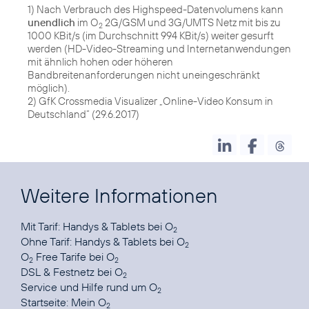
1) Nach Verbrauch des Highspeed-Datenvolumens kann
unendlich
im O
2G/GSM und 3G/UMTS Netz mit bis zu
2
1000 KBit/s (im Durchschnitt 994 KBit/s) weiter gesurft
werden (HD-Video-Streaming und Internetanwendungen
mit ähnlich hohen oder höheren
Bandbreitenanforderungen nicht uneingeschränkt
möglich).
2) GfK Crossmedia Visualizer „Online-Video Konsum in
Deutschland“ (29.6.2017)
Weitere Informationen
Mit Tarif:
Handys & Tablets bei O
2
Ohne Tarif:
Handys & Tablets bei O
2
O
Free Tarife
bei O
2
2
DSL & Festnetz
bei O
2
Service und Hilfe
rund um O
2
Startseite:
Mein O
2