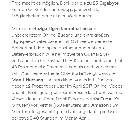
Free macht es möglich. Dank der
bis zu 25 Gigabyte
können O
Kunden unterwegs jederzeit alle
2
Möglichkeiten der digitalen Welt nutzen.
Mit dieser
einzigartigen Kombination
von
unbegrenztem Online-Zugang und extra großen
Highspeed-Datenpaketen ist O
Free die perfekte
2
Antwort auf den rapide ansteigenden mobilen
Datenverbrauch. Alleine im zweiten Quartal 2017
verbrauchten O
Postpaid LTE-Kunden durchschnittlich
2
48 Prozent mehr Datenvolumen als noch vor einem
Jahr. Auch eine aktuelle GfK-Studie
zeigt, dass die
2)
Mobil-Nutzung
sich signifikant verändert. Danach
haben 62 Prozent der User im April 2017 Online-Videos
über ihr Mobilgerät gestreamt. Besonders hoch war die
Verweildauer auf den Mobil Devices bei
YouTube
(191
Minuten) vor
Netflix
(160 Minuten) und
Amazon
(159
Minuten). Insgesamt lag die Nutzungsdauer pro User
bei etwa 3:40 Stunden im Monat April.