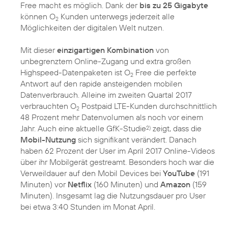
Free macht es möglich. Dank der
bis zu 25 Gigabyte
können O
Kunden unterwegs jederzeit alle
2
Möglichkeiten der digitalen Welt nutzen.
Mit dieser
einzigartigen Kombination
von
unbegrenztem Online-Zugang und extra großen
Highspeed-Datenpaketen ist O
Free die perfekte
2
Antwort auf den rapide ansteigenden mobilen
Datenverbrauch. Alleine im zweiten Quartal 2017
verbrauchten O
Postpaid LTE-Kunden durchschnittlich
2
48 Prozent mehr Datenvolumen als noch vor einem
Jahr. Auch eine aktuelle GfK-Studie
zeigt, dass die
2)
Mobil-Nutzung
sich signifikant verändert. Danach
haben 62 Prozent der User im April 2017 Online-Videos
über ihr Mobilgerät gestreamt. Besonders hoch war die
Verweildauer auf den Mobil Devices bei
YouTube
(191
Minuten) vor
Netflix
(160 Minuten) und
Amazon
(159
Minuten). Insgesamt lag die Nutzungsdauer pro User
bei etwa 3:40 Stunden im Monat April.