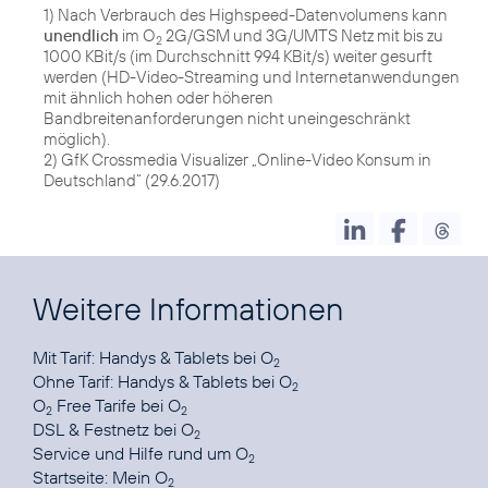
1) Nach Verbrauch des Highspeed-Datenvolumens kann
unendlich
im O
2G/GSM und 3G/UMTS Netz mit bis zu
2
1000 KBit/s (im Durchschnitt 994 KBit/s) weiter gesurft
werden (HD-Video-Streaming und Internetanwendungen
mit ähnlich hohen oder höheren
Bandbreitenanforderungen nicht uneingeschränkt
möglich).
2) GfK Crossmedia Visualizer „Online-Video Konsum in
Deutschland“ (29.6.2017)
Weitere Informationen
Mit Tarif:
Handys & Tablets bei O
2
Ohne Tarif:
Handys & Tablets bei O
2
O
Free Tarife
bei O
2
2
DSL & Festnetz
bei O
2
Service und Hilfe
rund um O
2
Startseite:
Mein O
2