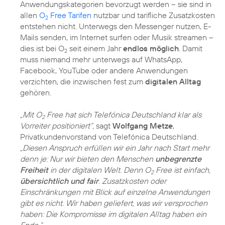
Anwendungskategorien bevorzugt werden – sie sind in
allen
O
Free Tarifen
nutzbar und tarifliche Zusatzkosten
2
entstehen nicht. Unterwegs den Messenger nutzen, E-
Mails senden, im Internet surfen oder Musik streamen –
dies ist bei O
seit einem Jahr
endlos möglich
. Damit
2
muss niemand mehr unterwegs auf WhatsApp,
Facebook, YouTube oder andere Anwendungen
verzichten, die inzwischen fest zum
digitalen Alltag
gehören.
„Mit O
Free hat sich Telefónica Deutschland klar als
2
Vorreiter positioniert“,
sagt
Wolfgang Metze
,
Privatkundenvorstand von Telefónica Deutschland.
„Diesen Anspruch erfüllen wir ein Jahr nach Start mehr
denn je: Nur wir bieten den Menschen
unbegrenzte
Freiheit
in der digitalen Welt. Denn O
Free ist einfach,
2
übersichtlich und fair
. Zusatzkosten oder
Einschränkungen mit Blick auf einzelne Anwendungen
gibt es nicht. Wir haben geliefert, was wir versprochen
haben: Die Kompromisse im digitalen Alltag haben ein
Ende.“