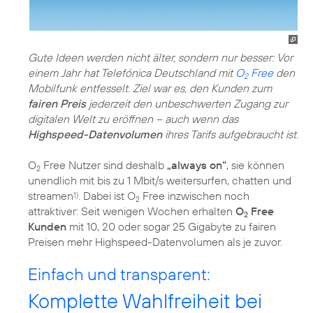
Gute Ideen werden nicht älter, sondern nur besser: Vor
einem Jahr hat Telefónica Deutschland mit
O
Free
den
2
Mobilfunk entfesselt. Ziel war es, den Kunden zum
fairen Preis
jederzeit den unbeschwerten Zugang zur
digitalen Welt zu eröffnen – auch wenn das
Highspeed-Datenvolumen
ihres Tarifs aufgebraucht ist.
O
Free Nutzer sind deshalb
„always on“
, sie können
2
unendlich mit bis zu 1 Mbit/s weitersurfen, chatten und
streamen
. Dabei ist O
Free inzwischen noch
1)
2
attraktiver: Seit wenigen Wochen erhalten
O
Free
2
Kunden
mit 10, 20 oder sogar 25 Gigabyte zu fairen
Preisen mehr Highspeed-Datenvolumen als je zuvor.
Einfach und transparent:
Komplette Wahlfreiheit bei