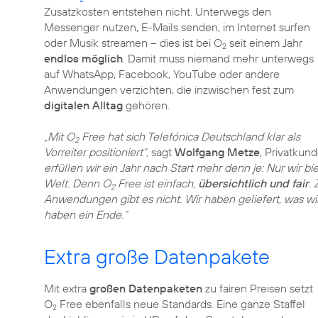
Zusatzkosten entstehen nicht. Unterwegs den
Messenger nutzen, E-Mails senden, im Internet surfen
oder Musik streamen – dies ist bei O
seit einem Jahr
2
endlos möglich
. Damit muss niemand mehr unterwegs
auf WhatsApp, Facebook, YouTube oder andere
Anwendungen verzichten, die inzwischen fest zum
digitalen Alltag
gehören.
„Mit O
Free hat sich Telefónica Deutschland klar als
2
Vorreiter positioniert“,
sagt
Wolfgang Metze
, Privatkun
erfüllen wir ein Jahr nach Start mehr denn je: Nur wir
Welt. Denn O
Free ist einfach,
übersichtlich und fair
.
2
Anwendungen gibt es nicht. Wir haben geliefert, was wi
haben ein Ende.“
Extra große Datenpakete
Mit extra
großen Datenpaketen
zu fairen Preisen setzt
O
Free ebenfalls neue Standards. Eine ganze Staffel
2