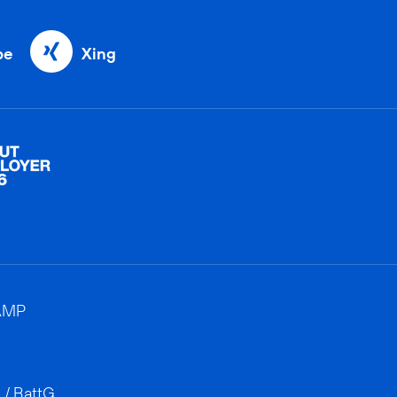
be
Xing
AMP
 / BattG