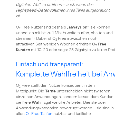
digitalen Welt zu eröffnen – auch wenn das
Highspeed-Datenvolumen
ihres Tarifs aufgebraucht
ist.
O
Free Nutzer sind deshalb
„always on“
, sie können
2
unendlich mit bis zu 1 Mbit/s weitersurfen, chatten und
streamen
. Dabei ist O
Free inzwischen noch
1)
2
attraktiver: Seit wenigen Wochen erhalten
O
Free
2
Kunden
mit 10, 20 oder sogar 25 Gigabyte zu fairen Pr
Einfach und transparent:
Komplette Wahlfreiheit bei 
O
Free stellt den Nutzer konsequent in den
2
Mittelpunkt: Die
Tarife
unterscheiden nicht zwischen
einzelnen Anwendungen, sondern lassen dem Kunden
die
freie Wahl
. Egal welche Anbieter, Dienste oder
Anwendungskategorien bevorzugt werden – sie sind in
allen
O
Free Tarifen
nutzbar und tarifliche
2