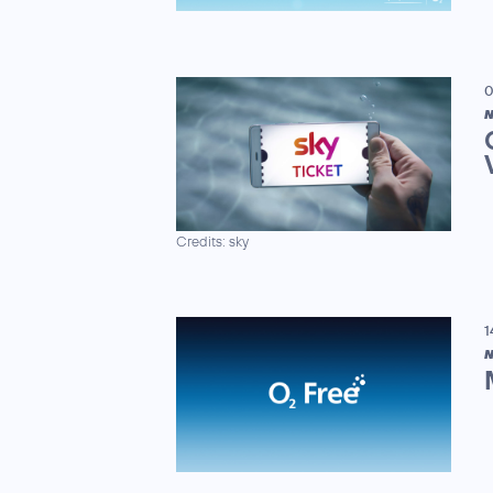
0
N
Credits: sky
1
N