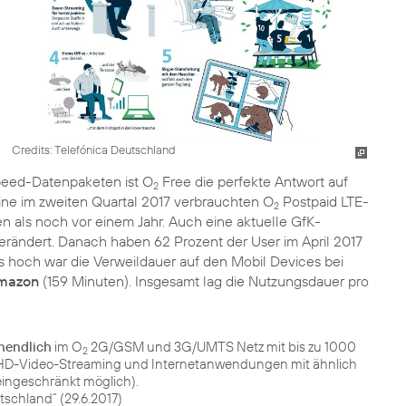
Credits: Telefónica Deutschland
eed-Datenpaketen ist O
Free die perfekte Antwort auf
2
ine im zweiten Quartal 2017 verbrauchten O
Postpaid LTE-
2
 als noch vor einem Jahr. Auch eine aktuelle GfK-
 verändert. Danach haben 62 Prozent der User im April 2017
s hoch war die Verweildauer auf den Mobil Devices bei
mazon
(159 Minuten). Insgesamt lag die Nutzungsdauer pro
nendlich
im O
2G/GSM und 3G/UMTS Netz mit bis zu 1000
2
en (HD-Video-Streaming und Internetanwendungen mit ähnlich
ingeschränkt möglich).
schland“ (29.6.2017)