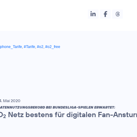
phone_Tarife
,
#Tarife
,
#o2
,
#o2_free
4. Mai 2020
ATENNUTZUNGSREKORD BEI BUNDESLIGA-SPIELEN ERWARTET:
O
Netz bestens für digitalen Fan-Anstu
2