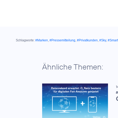
Schlagworte:
#Marken
,
#Pressemitteilung
,
#Privatkunden
,
#Sky
,
#Smart
Ähnliche Themen:
1
D