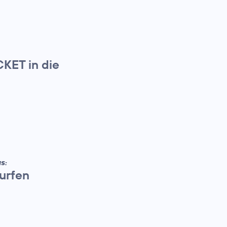
KET in die
S:
urfen