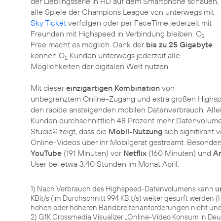
der Lieblingsserie in HD auf dem Smartphone schauen,
alle Spiele der Champions League von unterwegs mit
Sky Ticket
verfolgen oder per FaceTime jederzeit mit
Freunden mit Highspeed in Verbindung bleiben: O
2
Free macht es möglich. Dank der
bis zu 25 Gigabyte
können O
Kunden unterwegs jederzeit alle
2
Möglichkeiten der digitalen Welt nutzen.
Mit dieser
einzigartigen Kombination
von
unbegrenztem Online-Zugang und extra großen Highsp
den rapide ansteigenden mobilen Datenverbrauch. Alle
Kunden durchschnittlich 48 Prozent mehr Datenvolumen
Studie
zeigt, dass die
Mobil-Nutzung
sich signifikant
2)
Online-Videos über ihr Mobilgerät gestreamt. Besonder
YouTube
(191 Minuten) vor
Netflix
(160 Minuten) und
A
User bei etwa 3:40 Stunden im Monat April.
1) Nach Verbrauch des Highspeed-Datenvolumens kann
u
KBit/s (im Durchschnitt 994 KBit/s) weiter gesurft werd
hohen oder höheren Bandbreitenanforderungen nicht une
2) GfK Crossmedia Visualizer „Online-Video Konsum in Deut