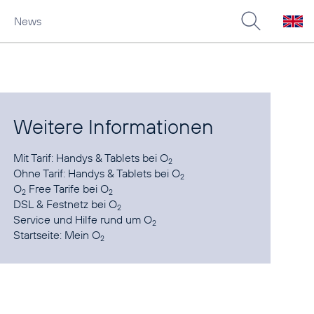
News
Weitere Informationen
Mit Tarif:
Handys & Tablets bei O
2
Ohne Tarif:
Handys & Tablets bei O
2
O
Free Tarife
bei O
2
2
DSL & Festnetz
bei O
2
Service und Hilfe
rund um O
2
Startseite:
Mein O
2