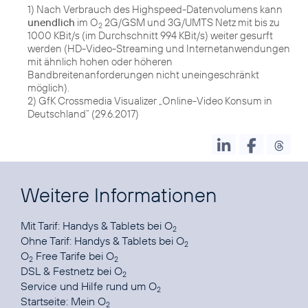
1) Nach Verbrauch des Highspeed-Datenvolumens kann
unendlich
im O
2G/GSM und 3G/UMTS Netz mit bis zu
2
1000 KBit/s (im Durchschnitt 994 KBit/s) weiter gesurft
werden (HD-Video-Streaming und Internetanwendungen
mit ähnlich hohen oder höheren
Bandbreitenanforderungen nicht uneingeschränkt
möglich).
2) GfK Crossmedia Visualizer „Online-Video Konsum in
Deutschland“ (29.6.2017)
Weitere Informationen
Mit Tarif:
Handys & Tablets bei O
2
Ohne Tarif:
Handys & Tablets bei O
2
O
Free Tarife
bei O
2
2
DSL & Festnetz
bei O
2
Service und Hilfe
rund um O
2
Startseite:
Mein O
2