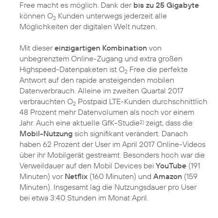
Free macht es möglich. Dank der
bis zu 25 Gigabyte
können O
Kunden unterwegs jederzeit alle
2
Möglichkeiten der digitalen Welt nutzen.
Mit dieser
einzigartigen Kombination
von
unbegrenztem Online-Zugang und extra großen
Highspeed-Datenpaketen ist O
Free die perfekte
2
Antwort auf den rapide ansteigenden mobilen
Datenverbrauch. Alleine im zweiten Quartal 2017
verbrauchten O
Postpaid LTE-Kunden durchschnittlich
2
48 Prozent mehr Datenvolumen als noch vor einem
Jahr. Auch eine aktuelle GfK-Studie
zeigt, dass die
2)
Mobil-Nutzung
sich signifikant verändert. Danach
haben 62 Prozent der User im April 2017 Online-Videos
über ihr Mobilgerät gestreamt. Besonders hoch war die
Verweildauer auf den Mobil Devices bei
YouTube
(191
Minuten) vor
Netflix
(160 Minuten) und
Amazon
(159
Minuten). Insgesamt lag die Nutzungsdauer pro User
bei etwa 3:40 Stunden im Monat April.