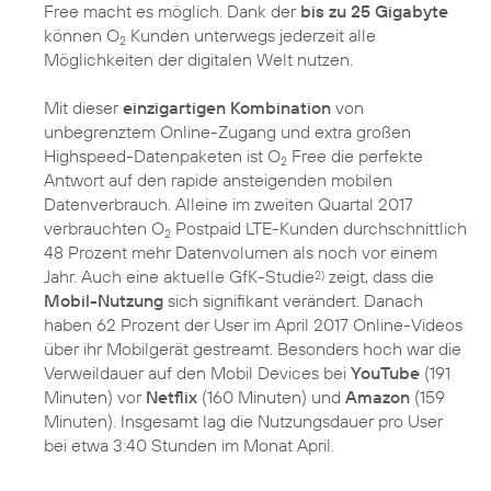
Free macht es möglich. Dank der
bis zu 25 Gigabyte
können O
Kunden unterwegs jederzeit alle
2
Möglichkeiten der digitalen Welt nutzen.
Mit dieser
einzigartigen Kombination
von
unbegrenztem Online-Zugang und extra großen
Highspeed-Datenpaketen ist O
Free die perfekte
2
Antwort auf den rapide ansteigenden mobilen
Datenverbrauch. Alleine im zweiten Quartal 2017
verbrauchten O
Postpaid LTE-Kunden durchschnittlich
2
48 Prozent mehr Datenvolumen als noch vor einem
Jahr. Auch eine aktuelle GfK-Studie
zeigt, dass die
2)
Mobil-Nutzung
sich signifikant verändert. Danach
haben 62 Prozent der User im April 2017 Online-Videos
über ihr Mobilgerät gestreamt. Besonders hoch war die
Verweildauer auf den Mobil Devices bei
YouTube
(191
Minuten) vor
Netflix
(160 Minuten) und
Amazon
(159
Minuten). Insgesamt lag die Nutzungsdauer pro User
bei etwa 3:40 Stunden im Monat April.