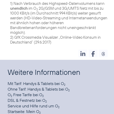
1) Nach Verbrauch des Highspeed-Datenvolumens kann
unendlich
im O
2G/GSM und 3G/UMTS Netz mit bis zu
2
1000 KBit/s (im Durchschnitt 994 KBit/s) weiter gesurft
werden (HD-Video-Streaming und Internetanwendungen
mit ähnlich hohen oder höheren
Bandbreitenanforderungen nicht uneingeschränkt
möglich).
2) GfK Crossmedia Visualizer „Online-Video Konsum in
Deutschland“ (29.6.2017)
Weitere Informationen
Mit Tarif:
Handys & Tablets bei O
2
Ohne Tarif:
Handys & Tablets bei O
2
O
Free Tarife
bei O
2
2
DSL & Festnetz
bei O
2
Service und Hilfe
rund um O
2
Startseite:
Mein O
2