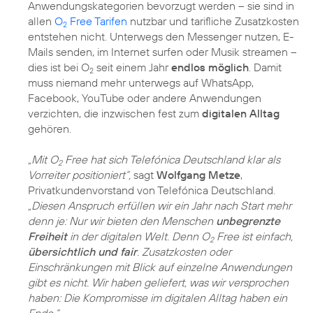
Anwendungskategorien bevorzugt werden – sie sind in
allen
O
Free Tarifen
nutzbar und tarifliche Zusatzkosten
2
entstehen nicht. Unterwegs den Messenger nutzen, E-
Mails senden, im Internet surfen oder Musik streamen –
dies ist bei O
seit einem Jahr
endlos möglich
. Damit
2
muss niemand mehr unterwegs auf WhatsApp,
Facebook, YouTube oder andere Anwendungen
verzichten, die inzwischen fest zum
digitalen Alltag
gehören.
„Mit O
Free hat sich Telefónica Deutschland klar als
2
Vorreiter positioniert“,
sagt
Wolfgang Metze
,
Privatkundenvorstand von Telefónica Deutschland.
„Diesen Anspruch erfüllen wir ein Jahr nach Start mehr
denn je: Nur wir bieten den Menschen
unbegrenzte
Freiheit
in der digitalen Welt. Denn O
Free ist einfach,
2
übersichtlich und fair
. Zusatzkosten oder
Einschränkungen mit Blick auf einzelne Anwendungen
gibt es nicht. Wir haben geliefert, was wir versprochen
haben: Die Kompromisse im digitalen Alltag haben ein
Ende.“