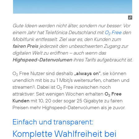
Gute Ideen werden nicht älter, sondern nur besser: Vor
einem Jahr hat Telefónica Deutschland mit
O
Free
den
2
Mobilfunk entfesselt. Ziel war es, den Kunden zum
fairen Preis
jederzeit den unbeschwerten Zugang zur
digitalen Welt zu eröffnen – auch wenn das
Highspeed-Datenvolumen
ihres Tarifs aufgebraucht ist.
O
Free Nutzer sind deshalb
„always on“
, sie können
2
unendlich mit bis zu 1 Mbit/s weitersurfen, chatten und
streamen
. Dabei ist O
Free inzwischen noch
1)
2
attraktiver: Seit wenigen Wochen erhalten
O
Free
2
Kunden
mit 10, 20 oder sogar 25 Gigabyte zu fairen
Preisen mehr Highspeed-Datenvolumen als je zuvor.
Einfach und transparent:
Komplette Wahlfreiheit bei