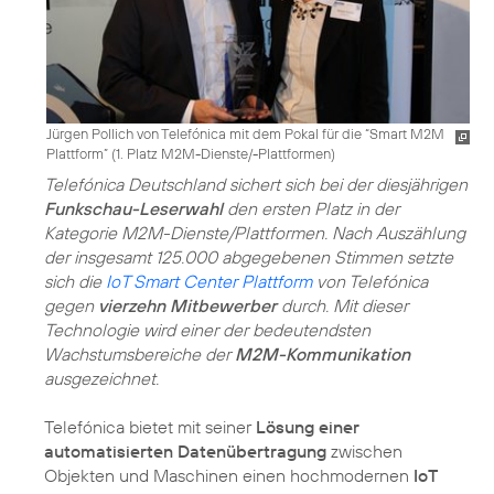
Jürgen Pollich von Telefónica mit dem Pokal für die “Smart M2M
Plattform” (1. Platz M2M-Dienste/-Plattformen)
Telefónica Deutschland sichert sich bei der diesjährigen
Funkschau-Leserwahl
den ersten Platz in der
Kategorie M2M-Dienste/Plattformen. Nach Auszählung
der insgesamt 125.000 abgegebenen Stimmen setzte
sich die
IoT Smart Center Plattform
von Telefónica
gegen
vierzehn Mitbewerber
durch. Mit dieser
Technologie wird einer der bedeutendsten
Wachstumsbereiche der
M2M-Kommunikation
ausgezeichnet.
Telefónica bietet mit seiner
Lösung einer
automatisierten Datenübertragung
zwischen
Objekten und Maschinen einen hochmodernen
IoT