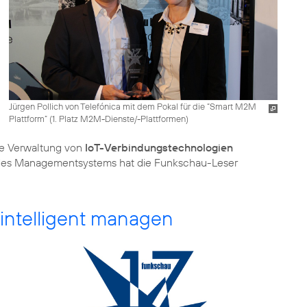
Jürgen Pollich von Telefónica mit dem Pokal für die “Smart M2M
Plattform” (1. Platz M2M-Dienste/-Plattformen)
rte Verwaltung von
IoT-Verbindungstechnologien
it des Managementsystems hat die Funkschau-Leser
ntelligent managen