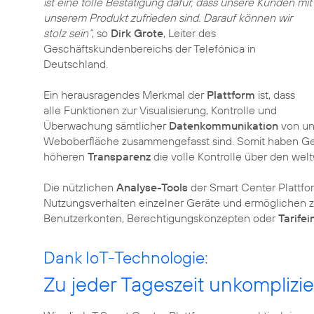
ist eine tolle Bestätigung dafür, dass unsere Kunden mit
unserem Produkt zufrieden sind. Darauf können wir
stolz sein“
, so
Dirk Grote
, Leiter des
Geschäftskundenbereichs der Telefónica in
Deutschland.
Ein herausragendes Merkmal der
Plattform
ist, dass
alle Funktionen zur Visualisierung, Kontrolle und
Überwachung sämtlicher
Datenkommunikation
von un
Weboberfläche zusammengefasst sind. Somit haben Ge
höheren
Transparenz
die volle Kontrolle über den welt
Die nützlichen
Analyse-Tools
der Smart Center Plattfo
Nutzungsverhalten einzelner Geräte und ermöglichen zu
Benutzerkonten, Berechtigungskonzepten oder
Tarifei
Dank IoT-Technologie:
Zu jeder Tageszeit unkomplizi