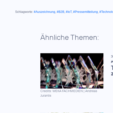
Schlagworte:
#Auszeichnung
,
#B2B
,
#IoT
,
#Pressemitteilung
,
#Technol
Ähnliche Themen:
3
P
Credits: WEKA FACHMEDIEN
|
Andreas
Jurantis