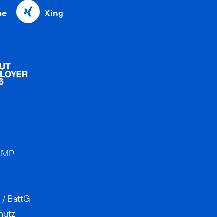
be
Xing
AMP
 / BattG
hutz