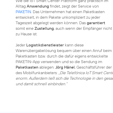
Wie die IoT Smart Center Plattform ganz praktisch im
Alltag
Anwendung
findet, zeigt der Service von
PAKETIN
. Das Unternehmen hat einen Paketkasten
entwickelt, in dem Pakete unkompliziert zu jeder
Tageszeit abgelegt werden können. Das
garantiert
somit eine
Zustellung
, auch wenn der Empfänger nicht
zu Hause ist.
Jeder
Logistikdienstleister
kann diese
Warenübergabelösung bequem über einen Anruf beim
Paketkasten bzw. durch die dafür eigens entwickelte
PAKETIN-App verwenden und so die Sendung im
Paketkasten
ablegen.
Jörg Hänel
, Geschäftsführer de
des Mobilfunkanbieters:
„Die Telefónica IoT Smart Cent
enorm. Außerdem ließ sich die Technologie in den ges
und damit schnell einbinden.“