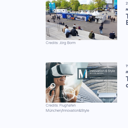
2
H
Credits: Jörg Borm
1
I
Credits: Flughafen
München/Innovation&Style