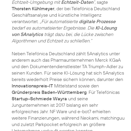
Echtzeit-Umgebung mit
Echtzeit-Daten
“,
sagte
Thorsten Kühlmeyer
, der bei Telefónica Deutschland
Geschäftsanalyse und künstliche Intelligenz
verantwortet.
„Für automatisierte
digitale Prozesse
bedarf es automatisierter Ergebnisse. Die
KI-Lösung
von 5Analytics
trägt dazu bei, die Lücke zwischen
Algorithmen und Echtzeit zu schließen.“
Neben Telefónica Deutschland zählt 5Analytics unter
anderem auch das Pharmaunternehmen Merck KGaA
und den Dokumentendienstleister TA Triumph-Adler zu
seinen Kunden. Für seine KI-Lösung hat sich 5Analytics
bereits wiederholt Preise sichern können, darunter den
Innovationspreis-IT
Mittelstand sowie den
Gründerpreis Baden-Württemberg
. Für Telefónicas
Startup-Schmiede Wayra
und seine
Jungunternehmen ist 2017 bislang ein sehr
erfolgreiches Jahr. NF Ware und e-bot7 erhielten
weitere Finanzierungen, während Neokami, matchinguu
und zuletzt Parkpocket erfolgreich an größere
Unternehmen verkauft werden konnten.