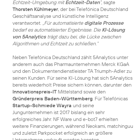
Echtzeit-Umgebung mit
Echtzeit-Daten
“,
sagte
Thorsten Kühlmeyer
, der bei Telefónica Deutschland
Geschäftsanalyse und künstliche Intelligenz
verantwortet.
„Für automatisierte
digitale Prozesse
bedarf es automatisierter Ergebnisse. Die
KI-Lösung
von 5Analytics
trägt dazu bei, die Lücke zwischen
Algorithmen und Echtzeit zu schließen.“
Neben Telefónica Deutschland zählt 5Analytics unter
anderem auch das Pharmaunternehmen Merck KGaA
und den Dokumentendienstleister TA Triumph-Adler zu
seinen Kunden. Für seine KI-Lösung hat sich 5Analytics
bereits wiederholt Preise sichern können, darunter den
Innovationspreis-IT
Mittelstand sowie den
Gründerpreis Baden-Württemberg
. Für Telefónicas
Startup-Schmiede Wayra
und seine
Jungunternehmen ist 2017 bislang ein sehr
erfolgreiches Jahr. NF Ware und e-bot7 erhielten
weitere Finanzierungen, während Neokami, matchinguu
und zuletzt Parkpocket erfolgreich an größere
Unternehmen verkauft werden konnten.