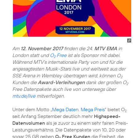
Am
12. November 2017
finden die 24.
MTV EMA
in
London statt und
O
Free
ist als Sponsor mit dabei.
2
Während MTV’s internationale Party von und für die
angesagtesten Musik-Stars live und weltweit aus der
SSE Arena in Wembley übertragen wird, können O
2
Kunden die
Award-Verleihungen
dank der großen O
2
Free Datenpakete auch live von unterwegs über
mtv.de/live
mitverfolgen.
Unter dem Motto
„Mega Daten. Mega Preis“
bietet O
2
seit Anfang September deutlich mehr
Highspeed-
Datenvolumen
als je zuvor zu einem sehr fairen Preis-
Leistungsverhältnis. Die Datenpakete von 10, 20 oder
sogar 25 GB geben
O
Free Kunden
die Freiheit, die
2