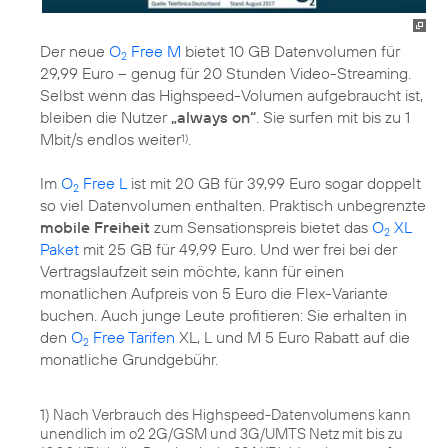
Der neue
O
Free M
bietet 10 GB Datenvolumen für
2
29,99 Euro – genug für 20 Stunden Video-Streaming.
Selbst wenn das Highspeed-Volumen aufgebraucht ist,
bleiben die Nutzer
„always on“
. Sie surfen mit bis zu 1
Mbit/s endlos weiter
.
1)
Im
O
Free L
ist mit 20 GB für 39,99 Euro sogar doppelt
2
so viel Datenvolumen enthalten. Praktisch unbegrenzte
mobile Freiheit
zum Sensationspreis bietet das
O
XL
2
Paket
mit 25 GB für 49,99 Euro. Und wer frei bei der
Vertragslaufzeit sein möchte, kann für einen
monatlichen Aufpreis von 5 Euro die Flex-Variante
buchen. Auch junge Leute profitieren: Sie erhalten in
den
O
Free Tarifen
XL, L und M 5 Euro Rabatt auf die
2
monatliche Grundgebühr.
1) Nach Verbrauch des Highspeed-Datenvolumens kann
unendlich im o2 2G/GSM und 3G/UMTS Netz mit bis zu