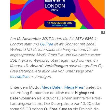
Am
12. November 2017
finden die 24.
MTV EMA
in
London statt und
O
Free
ist als Sponsor mit dabei.
2
Während MTV’s internationale Party von und für die
angesagtesten Musik-Stars live und weltweit aus der
SSE Arena in Wembley übertragen wird, können O
2
Kunden die
Award-Verleihungen
dank der großen O
2
Free Datenpakete auch live von unterwegs über
mtv.de/live
mitverfolgen.
Unter dem Motto
„Mega Daten. Mega Preis“
bietet O
2
seit Anfang September deutlich mehr
Highspeed-
Datenvolumen
als je zuvor zu einem sehr fairen Preis-
Leistungsverhältnis. Die Datenpakete von 10, 20 oder
sogar 25 GB geben
O
Free Kunden
die Freiheit, die
2