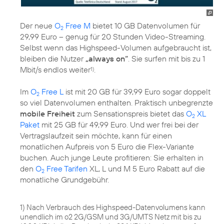
Der neue
O
Free M
bietet 10 GB Datenvolumen für
2
29,99 Euro – genug für 20 Stunden Video-Streaming.
Selbst wenn das Highspeed-Volumen aufgebraucht ist,
bleiben die Nutzer
„always on“
. Sie surfen mit bis zu 1
Mbit/s endlos weiter
.
1)
Im
O
Free L
ist mit 20 GB für 39,99 Euro sogar doppelt
2
so viel Datenvolumen enthalten. Praktisch unbegrenzte
mobile Freiheit
zum Sensationspreis bietet das
O
XL
2
Paket
mit 25 GB für 49,99 Euro. Und wer frei bei der
Vertragslaufzeit sein möchte, kann für einen
monatlichen Aufpreis von 5 Euro die Flex-Variante
buchen. Auch junge Leute profitieren: Sie erhalten in
den
O
Free Tarifen
XL, L und M 5 Euro Rabatt auf die
2
monatliche Grundgebühr.
1) Nach Verbrauch des Highspeed-Datenvolumens kann
unendlich im o2 2G/GSM und 3G/UMTS Netz mit bis zu