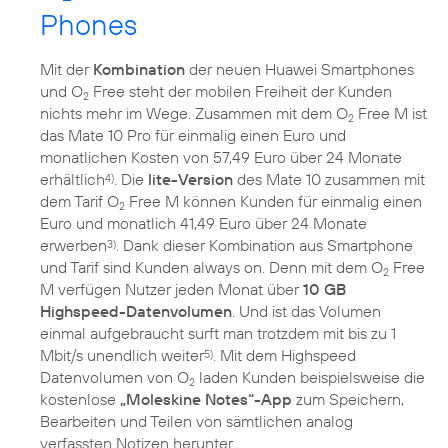
Phones
Mit der
Kombination
der neuen Huawei Smartphones
und O
Free steht der mobilen Freiheit der Kunden
2
nichts mehr im Wege. Zusammen mit dem O
Free M ist
2
das Mate 10 Pro für einmalig einen Euro und
monatlichen Kosten von 57,49 Euro über 24 Monate
erhältlich
. Die
lite-Version
des Mate 10 zusammen mit
4)
dem Tarif O
Free M können Kunden für einmalig einen
2
Euro und monatlich 41,49 Euro über 24 Monate
erwerben
. Dank dieser Kombination aus Smartphone
3)
und Tarif sind Kunden always on. Denn mit dem O
Free
2
M verfügen Nutzer jeden Monat über
10 GB
Highspeed-Datenvolumen
. Und ist das Volumen
einmal aufgebraucht surft man trotzdem mit bis zu 1
Mbit/s unendlich weiter
. Mit dem Highspeed
5)
Datenvolumen von O
laden Kunden beispielsweise die
2
kostenlose
„Moleskine Notes“-App
zum Speichern,
Bearbeiten und Teilen von sämtlichen analog
verfassten Notizen herunter.