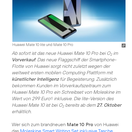
Huawei Mate 10 lite und Mate 10 Pro
Ab sofort ist das neue Huawei Mate 10 Pro bei O
im
2
Vorverkauf
: Das neue Flaggschiff der Smartphone-
Flotte von Huawei sorgt nicht zuletzt wegen der
weltweit ersten mobilen Computing Plattform mit
künstlicher Intelligenz
für Begeisterung. Zusätzlich
bekommen Kunden im Vorverkaufszeitraum zum
Huawei Mate 10 Pro ein Schreibset von Moleskine im
Wert von 299 Euro
inklusive. Die lite-Version des
1)
Huawei Mate 10 ist bei O
bereits ab dem
27. Oktober
2
erhältlich.
Wer sich zum brandneuen
Mate 10 Pro
von Huawei
das
Moleskine Smart Writing Set inklusive Tasche