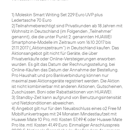
1) Moleskin Smart Writing Set 229 Euro UVP plus
Ledertasche 70 Euro
2)Teilnahmeberechtigt sind Privatkunden ab 18 Jahren mit
Wohnsitz in Deutschland (im Folgenden „Teilnehmer“
genannt), die die unter Punkt 2. genannten HUAWEI
Smartphone-Modelle im Zeitraum vom 16.10.2017 bis
21.11.2017 („Aktionszeitraum“) in Deutschland kaufen. Das
Aktionsangebot gilt nicht für Geräte, die über
Privatverkäufe oder Online-Versteigerungen erworben
wurden. Es gilt das Datum der Rechnungsstellung, bei
Online-Käufen das Datum der Annahme der Bestellung.
Pro Haushalt und pro Bankverbindung können nur
maximal zwei Aktionsgeräte registriert werden. Die Aktion
ist nicht kombinierbar mit anderen Aktionen, Gutscheinen,
Zuschüssen, Boni oder Rabattaktionen von HUAWEI.
3) Standby-Zeit kann aufgrund von Benutzungsintensität
und Netzkonditionen abweichen.
4) Angebot gilt nur für den Neuabschluss eines o2 Free M
Mobilfunkvertrages mit 24 Monaten Mindestlaufzeit mit
Huawei Mate 10 Pro, mtl. Kosten 57,49 € oder Huawei Mate
Pro lite, mtl. Kosten 41,49 Euro. Einmaliger Anschlusspreis