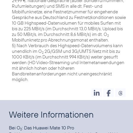
29,99 €. Nationale Gespräche (außer Sonderrufnummern,
Rufumleitungen) und SMS in alle dt. Fest- und
Mobilfunknetze, eine Festnetznummer für eingehende
Gespräche aus Deutschland zu Festnetzkonditionen sowie
10 GB Highspeed-Datenvolumen für mobiles Surfen mit
bis zu 225 MBit/s (im Durchschnitt 13,0 MBit/s; Upload bis
zu 50 MBit/s, im Durchschnitt 8,6 MBit/s) im dt. O
2
Mobilfunknetz pro Abrechnungsmonat enthalten.
5) Nach Verbrauch des Highspeed-Datenvolumens kann
unendlich im O
2G/GSM und 3G/UMTS Netz mit bis zu
2
1000 KBit/s (im Durchschnitt 994 KBit/s) weiter gesurft
werden (HD Video-Streaming und Internetanwendungen
mit ähnlich hohen oder höheren
Bandbreitenanforderungen nicht uneingeschränkt
möglich.
Weitere Informationen
Bei O
:
Das Huawei Mate 10 Pro
2