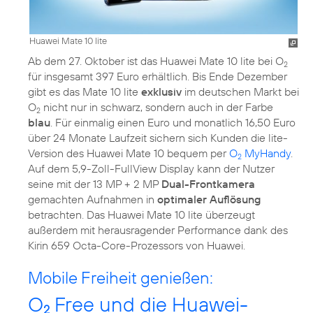
Huawei Mate 10 lite
Ab dem 27. Oktober ist das Huawei Mate 10 lite bei O
2
für insgesamt 397 Euro erhältlich. Bis Ende Dezember
gibt es das Mate 10 lite
exklusiv
im deutschen Markt bei
O
nicht nur in schwarz, sondern auch in der Farbe
2
blau
. Für einmalig einen Euro und monatlich 16,50 Euro
über 24 Monate Laufzeit sichern sich Kunden die lite-
Version des Huawei Mate 10 bequem per
O
MyHandy
.
2
Auf dem 5,9-Zoll-FullView Display kann der Nutzer
seine mit der 13 MP + 2 MP
Dual-Frontkamera
gemachten Aufnahmen in
optimaler Auflösung
betrachten. Das Huawei Mate 10 lite überzeugt
außerdem mit herausragender Performance dank des
Kirin 659 Octa-Core-Prozessors von Huawei.
Mobile Freiheit genießen:
O
Free und die Huawei-
2