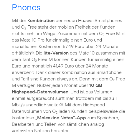
Phones
Mit der
Kombination
der neuen Huawei Smartphones
und O
Free steht der mobilen Freiheit der Kunden
2
nichts mehr im Wege. Zusammen mit dem O
Free M ist
2
das Mate 10 Pro für einmalig einen Euro und
monatlichen Kosten von 57,49 Euro über 24 Monate
erhältlich
. Die
lite-Version
des Mate 10 zusammen mit
4)
dem Tarif O
Free M können Kunden für einmalig einen
2
Euro und monatlich 41,49 Euro über 24 Monate
erwerben
. Dank dieser Kombination aus Smartphone
3)
und Tarif sind Kunden always on. Denn mit dem O
Free
2
M verfügen Nutzer jeden Monat über
10 GB
Highspeed-Datenvolumen
. Und ist das Volumen
einmal aufgebraucht surft man trotzdem mit bis zu 1
Mbit/s unendlich weiter
. Mit dem Highspeed
5)
Datenvolumen von O
laden Kunden beispielsweise die
2
kostenlose
„Moleskine Notes“-App
zum Speichern,
Bearbeiten und Teilen von sämtlichen analog
verfassten Notizen herunter.