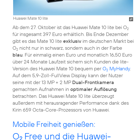
Huawei Mate 10 lite
Ab dem 27. Oktober ist das Huawei Mate 10 lite bei O
2
für insgesamt 397 Euro erhältlich. Bis Ende Dezember
gibt es das Mate 10 lite
exklusiv
im deutschen Markt bei
O
nicht nur in schwarz, sondern auch in der Farbe
2
blau
. Für einmalig einen Euro und monatlich 16,50 Euro
über 24 Monate Laufzeit sichern sich Kunden die lite-
Version des Huawei Mate 10 bequem per
O
MyHandy
.
2
Auf dem 5,9-Zoll-FullView Display kann der Nutzer
seine mit der 13 MP + 2 MP
Dual-Frontkamera
gemachten Aufnahmen in
optimaler Auflösung
betrachten. Das Huawei Mate 10 lite überzeugt
außerdem mit herausragender Performance dank des
Kirin 659 Octa-Core-Prozessors von Huawei.
Mobile Freiheit genießen:
O
Free und die Huawei-
2