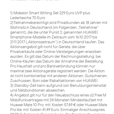
1) Moleskin Smart Writing Set 229 Euro UVP plus
Ledertasche 70 Euro
2)Teilnahmeberechtigt sind Privatkunden ab 18 Jahren mit
Wohnsitz in Deutschland (im Folgenden „Teilnehmer“
genannt), die die unter Punkt 2. genannten HUAWEI
Smartphone-Modelle im Zeitraum vom 16.10.2017 bis
21.11.2017 („Aktionszeitraum“) in Deutschland kaufen. Das
Aktionsangebot gilt nicht für Geräte, die über
Privatverkäufe oder Online-Versteigerungen erworben
wurden. Es gilt das Datum der Rechnungsstellung, bei
Online-Käufen das Datum der Annahme der Bestellung.
Pro Haushalt und pro Bankverbindung können nur
maximal zwei Aktionsgeräte registriert werden. Die Aktion
ist nicht kombinierbar mit anderen Aktionen, Gutscheinen,
Zuschüssen, Boni oder Rabattaktionen von HUAWEI.
3) Standby-Zeit kann aufgrund von Benutzungsintensität
und Netzkonditionen abweichen.
4) Angebot gilt nur für den Neuabschluss eines o2 Free M
Mobilfunkvertrages mit 24 Monaten Mindestlaufzeit mit
Huawei Mate 10 Pro, mtl. Kosten 57,49 € oder Huawei Mate
Pro lite, mtl. Kosten 41,49 Euro. Einmaliger Anschlusspreis