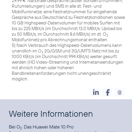
29,99 €. Nationale Gespräche (außer Sonderrufnummern,
Rufumleitungen) und SMS in alle dt. Fest- und
Mobilfunknetze, eine Festnetznummer für eingehende
Gespräche aus Deutschland zu Festnetzkonditionen sowie
10 GB Highspeed-Datenvolumen für mobiles Surfen mit
bis zu 225 MBit/s (im Durchschnitt 13,0 MBit/s; Upload bis
zu 50 MBit/s, im Durchschnitt 8,6 MBit/s) im dt. O
2
Mobilfunknetz pro Abrechnungsmonat enthalten.
5) Nach Verbrauch des Highspeed-Datenvolumens kann
unendlich im O
2G/GSM und 3G/UMTS Netz mit bis zu
2
1000 KBit/s (im Durchschnitt 994 KBit/s) weiter gesurft
werden (HD Video-Streaming und Internetanwendungen
mit ähnlich hohen oder höheren
Bandbreitenanforderungen nicht uneingeschränkt
möglich.
Weitere Informationen
Bei O
:
Das Huawei Mate 10 Pro
2