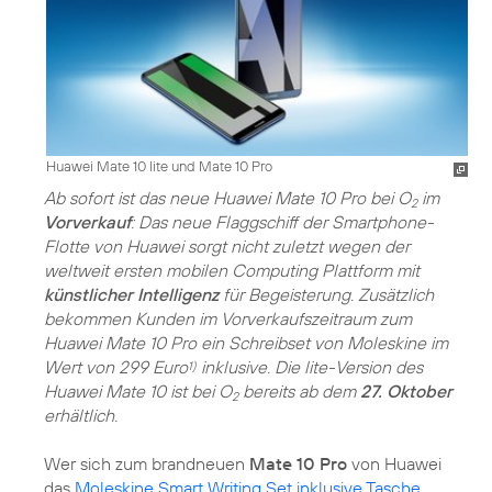
Huawei Mate 10 lite und Mate 10 Pro
Ab sofort ist das neue Huawei Mate 10 Pro bei O
im
2
Vorverkauf
: Das neue Flaggschiff der Smartphone-
Flotte von Huawei sorgt nicht zuletzt wegen der
weltweit ersten mobilen Computing Plattform mit
künstlicher Intelligenz
für Begeisterung. Zusätzlich
bekommen Kunden im Vorverkaufszeitraum zum
Huawei Mate 10 Pro ein Schreibset von Moleskine im
Wert von 299 Euro
inklusive. Die lite-Version des
1)
Huawei Mate 10 ist bei O
bereits ab dem
27. Oktober
2
erhältlich.
Wer sich zum brandneuen
Mate 10 Pro
von Huawei
das
Moleskine Smart Writing Set inklusive Tasche