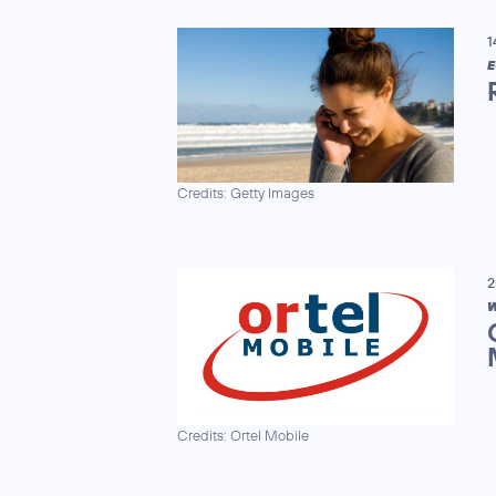
1
E
Credits: Getty Images
2
W
Credits: Ortel Mobile