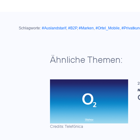
Schlagworte:
#Auslandstarif
,
#B2P
,
#Marken
,
#Ortel_Mobile
,
#Privatku
Ähnliche Themen:
2
N
Credits: Telefónica