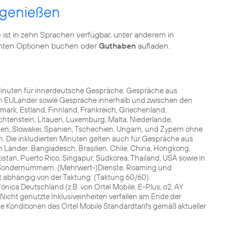
e genießen
 ist in zehn Sprachen verfügbar, unter anderem in
schten Optionen buchen oder
Guthaben
aufladen.
 Minuten für innerdeutsche Gespräche, Gespräche aus
den EULänder sowie Gespräche innerhalb und zwischen den
ark, Estland, Finnland, Frankreich, Griechenland,
Liechtenstein, Litauen, Luxemburg, Malta, Niederlande,
en, Slowakei, Spanien, Tschechien, Ungarn, und Zypern ohne
Die inkludierten Minuten gelten auch für Gespräche aus
 Länder: Bangladesch, Brasilien, Chile, China, Hongkong,
akistan, Puerto Rico, Singapur, Südkorea, Thailand, USA sowie in
e Sondernummern, (Mehrwert-)Dienste, Roaming und
t abhängig von der Taktung: (Taktung 60/60).
nica Deutschland (z.B. von Ortel Mobile, E-Plus, o2, AY
 Nicht genutzte Inklusiveinheiten verfallen am Ende der
die Konditionen des Ortel Mobile Standardtarifs gemäß aktueller