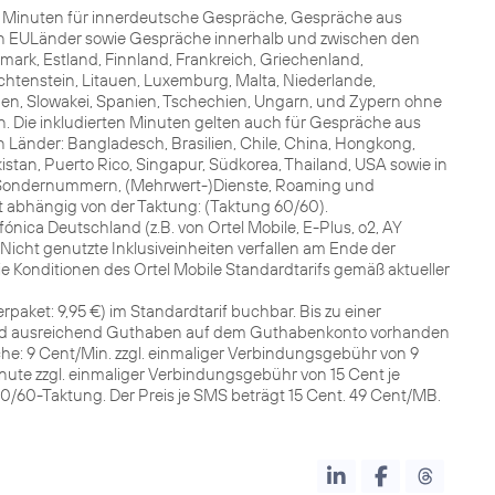
00 Minuten für innerdeutsche Gespräche, Gespräche aus
den EULänder sowie Gespräche innerhalb und zwischen den
ark, Estland, Finnland, Frankreich, Griechenland,
Liechtenstein, Litauen, Luxemburg, Malta, Niederlande,
en, Slowakei, Spanien, Tschechien, Ungarn, und Zypern ohne
Die inkludierten Minuten gelten auch für Gespräche aus
 Länder: Bangladesch, Brasilien, Chile, China, Hongkong,
akistan, Puerto Rico, Singapur, Südkorea, Thailand, USA sowie in
e Sondernummern, (Mehrwert-)Dienste, Roaming und
t abhängig von der Taktung: (Taktung 60/60).
nica Deutschland (z.B. von Ortel Mobile, E-Plus, o2, AY
 Nicht genutzte Inklusiveinheiten verfallen am Ende der
die Konditionen des Ortel Mobile Standardtarifs gemäß aktueller
rpaket: 9,95 €) im Standardtarif buchbar. Bis zu einer
ald ausreichend Guthaben auf dem Guthabenkonto vorhanden
he: 9 Cent/Min. zzgl. einmaliger Verbindungsgebühr von 9
nute zzgl. einmaliger Verbindungsgebühr von 15 Cent je
60/60-Taktung. Der Preis je SMS beträgt 15 Cent. 49 Cent/MB.