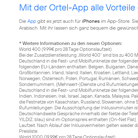
Mit der Ortel-App alle Vorteil
Die
App
gibt es jetzt auch für
iPhones
im App-Store. Sie
Arabisch. Mit ihr lassen sich ganz bequem die gewün
* Weitere Informationen zu den neuen Optionen:
World 400 (9,99€ pro 28 Tage Optionslaufzeit)
Bei der Zusatzdienstleistung „World 400“ sind bis zu 400
Deutschland in die Fest- und Mobilfunknetze der folgen
folgenden EU-Ländern enthalten: Belgien, Bulgarien, Dänem
Großbritannien, Irland, Island, Italien, Kroatien, Lettland, 
Norwegen, Österreich, Polen, Portugal, Rumänien, Schwed
Sondernummern, (Mehrwert-)Dienste und Rufumleitungen. 
Deutschland in die Fest- und Mobilfunknetze der folgenden
Indien, Indonesien, Irak, Israel, Japan, Kanada, Malaysia, P
die Festnetze von Kasachstan, Russland, Slowenien, ohn
Rufumleitungen. Die Ausschöpfung der Inklusivminuten is
Deutschlandweite Gespräche innerhalb der Netze der Telefó
YILDIZ, blau) sind im Optionspreis enthalten (On-Net Flat).
Laufzeit. Nach Ablauf der Inklusiveinheiten gelten wieder 
Preisliste.
World 1000 (19,99€ pro 28 Tage Optionslaufzeit)