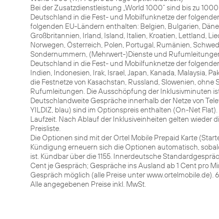
Bei der Zusatzdienstleistung „World 1000“ sind bis zu 10
Deutschland in die Fest- und Mobilfunknetze der folgen
folgenden EU-Ländern enthalten: Belgien, Bulgarien, Dänem
Großbritannien, Irland, Island, Italien, Kroatien, Lettland, 
Norwegen, Österreich, Polen, Portugal, Rumänien, Schwed
Sondernummern, (Mehrwert-)Dienste und Rufumleitungen. 
Deutschland in die Fest- und Mobilfunknetze der folgenden
Indien, Indonesien, Irak, Israel, Japan, Kanada, Malaysia, P
die Festnetze von Kasachstan, Russland, Slowenien, ohn
Rufumleitungen. Die Ausschöpfung der Inklusivminuten is
Deutschlandweite Gespräche innerhalb der Netze von Telefó
YILDIZ, blau) sind im Optionspreis enthalten (On-Net Flat).
Laufzeit. Nach Ablauf der Inklusiveinheiten gelten wieder 
Preisliste.
Die Optionen sind mit der Ortel Mobile Prepaid Karte (Starte
Kündigung erneuern sich die Optionen automatisch, sob
ist. Kündbar über die 1155. Innerdeutsche Standardgespräc
Cent je Gespräch; Gespräche ins Ausland ab 1 Cent pro Mi
Gespräch möglich (alle Preise unter www.ortelmobile.de). 
Alle angegebenen Preise inkl. MwSt.