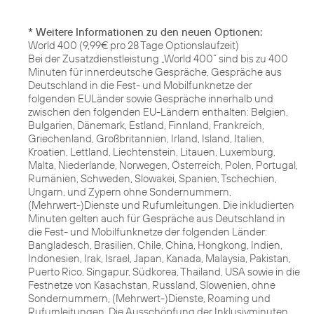
* Weitere Informationen zu den neuen Optionen:
World 400 (9,99€ pro 28 Tage Optionslaufzeit)
Bei der Zusatzdienstleistung „World 400“ sind bis zu 400
Minuten für innerdeutsche Gespräche, Gespräche aus
Deutschland in die Fest- und Mobilfunknetze der
folgenden EULänder sowie Gespräche innerhalb und
zwischen den folgenden EU-Ländern enthalten: Belgien,
Bulgarien, Dänemark, Estland, Finnland, Frankreich,
Griechenland, Großbritannien, Irland, Island, Italien,
Kroatien, Lettland, Liechtenstein, Litauen, Luxemburg,
Malta, Niederlande, Norwegen, Österreich, Polen, Portugal,
Rumänien, Schweden, Slowakei, Spanien, Tschechien,
Ungarn, und Zypern ohne Sondernummern,
(Mehrwert-)Dienste und Rufumleitungen. Die inkludierten
Minuten gelten auch für Gespräche aus Deutschland in
die Fest- und Mobilfunknetze der folgenden Länder:
Bangladesch, Brasilien, Chile, China, Hongkong, Indien,
Indonesien, Irak, Israel, Japan, Kanada, Malaysia, Pakistan,
Puerto Rico, Singapur, Südkorea, Thailand, USA sowie in die
Festnetze von Kasachstan, Russland, Slowenien, ohne
Sondernummern, (Mehrwert-)Dienste, Roaming und
Rufumleitungen. Die Ausschöpfung der Inklusivminuten