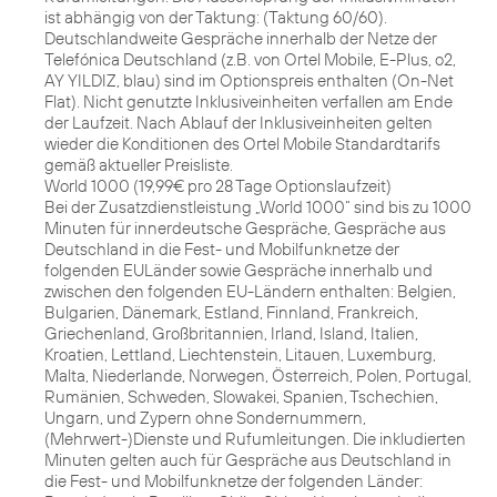
ist abhängig von der Taktung: (Taktung 60/60).
Deutschlandweite Gespräche innerhalb der Netze der
Telefónica Deutschland (z.B. von Ortel Mobile, E-Plus, o2,
AY YILDIZ, blau) sind im Optionspreis enthalten (On-Net
Flat). Nicht genutzte Inklusiveinheiten verfallen am Ende
der Laufzeit. Nach Ablauf der Inklusiveinheiten gelten
wieder die Konditionen des Ortel Mobile Standardtarifs
gemäß aktueller Preisliste.
World 1000 (19,99€ pro 28 Tage Optionslaufzeit)
Bei der Zusatzdienstleistung „World 1000“ sind bis zu 1000
Minuten für innerdeutsche Gespräche, Gespräche aus
Deutschland in die Fest- und Mobilfunknetze der
folgenden EULänder sowie Gespräche innerhalb und
zwischen den folgenden EU-Ländern enthalten: Belgien,
Bulgarien, Dänemark, Estland, Finnland, Frankreich,
Griechenland, Großbritannien, Irland, Island, Italien,
Kroatien, Lettland, Liechtenstein, Litauen, Luxemburg,
Malta, Niederlande, Norwegen, Österreich, Polen, Portugal,
Rumänien, Schweden, Slowakei, Spanien, Tschechien,
Ungarn, und Zypern ohne Sondernummern,
(Mehrwert-)Dienste und Rufumleitungen. Die inkludierten
Minuten gelten auch für Gespräche aus Deutschland in
die Fest- und Mobilfunknetze der folgenden Länder: