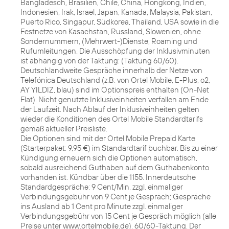
Bangladesch, Brasilien, Chile, China, Hongkong, Indien,
Indonesien, Irak, Israel, Japan, Kanada, Malaysia, Pakistan,
Puerto Rico, Singapur, Südkorea, Thailand, USA sowie in die
Festnetze von Kasachstan, Russland, Slowenien, ohne
Sondernummern, (Mehrwert-)Dienste, Roaming und
Rufumleitungen. Die Ausschöpfung der Inklusivminuten
ist abhängig von der Taktung: (Taktung 60/60).
Deutschlandweite Gespräche innerhalb der Netze von
Telefónica Deutschland (z.B. von Ortel Mobile, E-Plus, o2,
AY YILDIZ, blau) sind im Optionspreis enthalten (On-Net
Flat). Nicht genutzte Inklusiveinheiten verfallen am Ende
der Laufzeit. Nach Ablauf der Inklusiveinheiten gelten
wieder die Konditionen des Ortel Mobile Standardtarifs
gemäß aktueller Preisliste.
Die Optionen sind mit der Ortel Mobile Prepaid Karte
(Starterpaket: 9,95 €) im Standardtarif buchbar. Bis zu einer
Kündigung erneuern sich die Optionen automatisch,
sobald ausreichend Guthaben auf dem Guthabenkonto
vorhanden ist. Kündbar über die 1155. Innerdeutsche
Standardgespräche: 9 Cent/Min. zzgl. einmaliger
Verbindungsgebühr von 9 Cent je Gespräch; Gespräche
ins Ausland ab 1 Cent pro Minute zzgl. einmaliger
Verbindungsgebühr von 15 Cent je Gespräch möglich (alle
Preise unter www.ortelmobile.de). 60/60-Taktung. Der