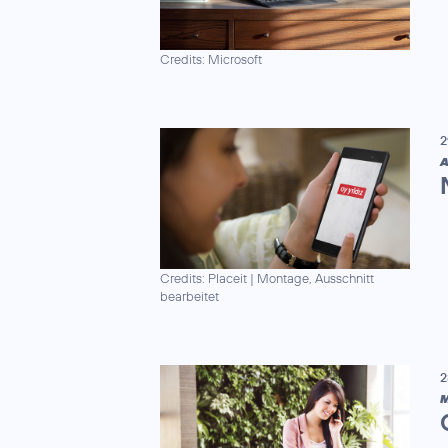
Credits: Microsoft
2
A
Credits: Placeit
|
Montage, Ausschnitt
bearbeitet
2
M