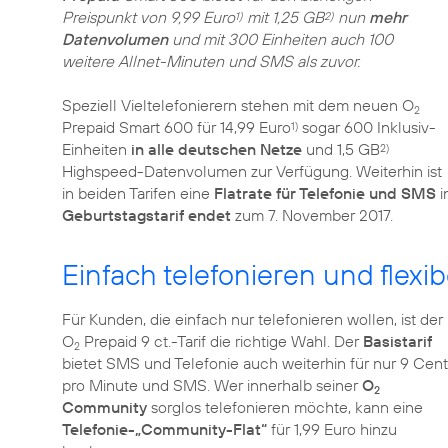
Preispunkt von 9,99 Euro
mit 1,25 GB
nun
mehr
1)
2)
Datenvolumen
und mit 300 Einheiten auch 100
weitere Allnet-Minuten und SMS als zuvor.
Speziell Vieltelefonierern stehen mit dem neuen O
2
Prepaid Smart 600 für 14,99 Euro
sogar 600 Inklusiv-
1)
Einheiten
in alle deutschen Netze
und 1,5 GB
2)
Highspeed-Datenvolumen zur Verfügung. Weiterhin ist
in beiden Tarifen eine
Flatrate für Telefonie und SMS
i
Geburtstagstarif endet
zum 7. November 2017.
Einfach telefonieren und flexib
Für Kunden, die einfach nur telefonieren wollen, ist der
O
Prepaid 9 ct.-Tarif die richtige Wahl. Der
Basistarif
2
bietet SMS und Telefonie auch weiterhin für nur 9 Cent
pro Minute und SMS. Wer innerhalb seiner
O
2
Community
sorglos telefonieren möchte, kann eine
Telefonie-„Community-Flat“
für 1,99 Euro hinzu