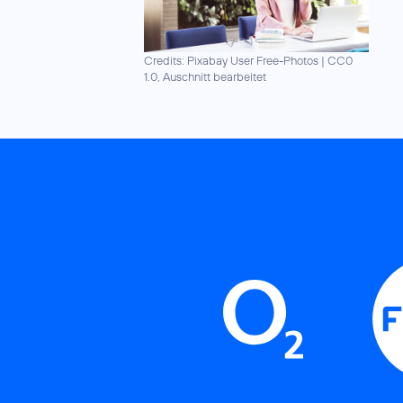
Credits: Pixabay User Free-Photos
|
CC0
1.0, Auschnitt bearbeitet