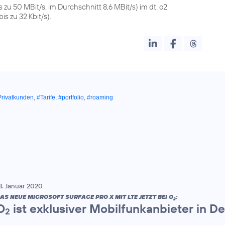
s zu 50 MBit/s, im Durchschnitt 8,6 MBit/s) im dt. o2
 zu 32 Kbit/s).
Privatkunden
,
#Tarife
,
#portfolio
,
#roaming
3. Januar 2020
AS NEUE MICROSOFT SURFACE PRO X MIT LTE JETZT BEI O
:
2
O
ist exklusiver Mobilfunkanbieter in D
2