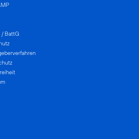
AMP
 / BattG
hutz
geberverfahren
chutz
reiheit
um