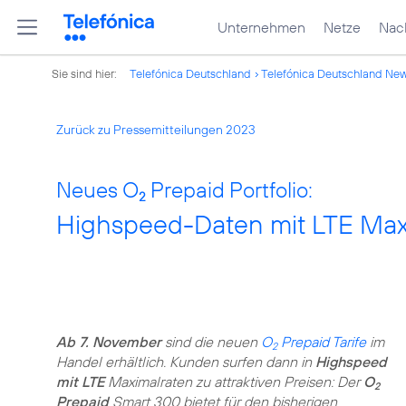
Unternehmen
Netze
Nach
Sie sind hier:
Telefónica Deutschland
Telefónica Deutschland Ne
Zurück zu Pressemitteilungen 2023
Neues O
Prepaid Portfolio:
2
Highspeed-Daten mit LTE Max i
Ab 7. November
sind die neuen
O
Prepaid Tarife
im
2
Handel erhältlich. Kunden surfen dann in
Highspeed
mit LTE
Maximalraten zu attraktiven Preisen: Der
O
2
Prepaid
Smart 300 bietet für den bisherigen