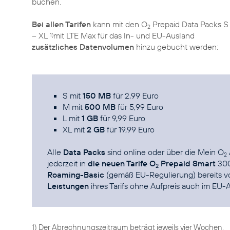
buchen.
Bei allen Tarifen
kann mit den O
Prepaid Data Packs S
2
– XL
mit LTE Max für das In- und EU-Ausland
1)
zusätzliches Datenvolumen
hinzu gebucht werden:
S mit
150 MB
für 2,99 Euro
M mit
500 MB
für 5,99 Euro
L mit
1 GB
für 9,99 Euro
XL mit
2 GB
für 19,99 Euro
Alle
Data Packs
sind online oder über die
Mein O
2
jederzeit in
die neuen Tarife O
Prepaid Smart
300
2
Roaming-Basic
(gemäß EU-Regulierung) bereits vo
Leistungen
ihres Tarifs ohne Aufpreis auch im EU-
1) Der Abrechnungszeitraum beträgt jeweils vier Wochen.