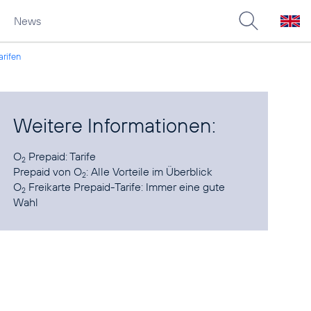
News
arifen
Weitere Informationen:
O
Prepaid
: Tarife
2
Prepaid von O
:
Alle Vorteile im Überblick
2
O
Freikarte Prepaid-Tarife
: Immer eine gute
2
Wahl