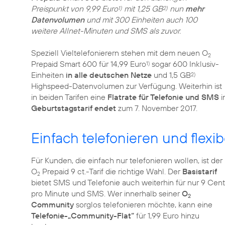
Preispunkt von 9,99 Euro
mit 1,25 GB
nun
mehr
1)
2)
Datenvolumen
und mit 300 Einheiten auch 100
weitere Allnet-Minuten und SMS als zuvor.
Speziell Vieltelefonierern stehen mit dem neuen O
2
Prepaid Smart 600 für 14,99 Euro
sogar 600 Inklusiv-
1)
Einheiten
in alle deutschen Netze
und 1,5 GB
2)
Highspeed-Datenvolumen zur Verfügung. Weiterhin ist
in beiden Tarifen eine
Flatrate für Telefonie und SMS
i
Geburtstagstarif endet
zum 7. November 2017.
Einfach telefonieren und flexib
Für Kunden, die einfach nur telefonieren wollen, ist der
O
Prepaid 9 ct.-Tarif die richtige Wahl. Der
Basistarif
2
bietet SMS und Telefonie auch weiterhin für nur 9 Cent
pro Minute und SMS. Wer innerhalb seiner
O
2
Community
sorglos telefonieren möchte, kann eine
Telefonie-„Community-Flat“
für 1,99 Euro hinzu