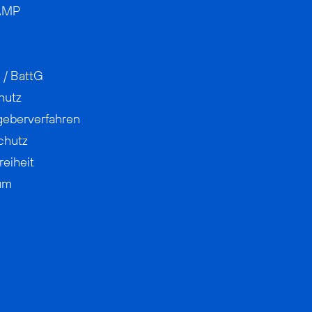
AMP
 / BattG
hutz
geberverfahren
chutz
reiheit
um