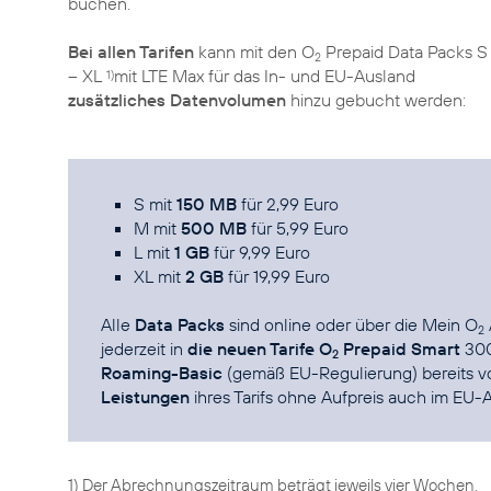
buchen.
Bei allen Tarifen
kann mit den O
Prepaid Data Packs S
2
– XL
mit LTE Max für das In- und EU-Ausland
1)
zusätzliches Datenvolumen
hinzu gebucht werden:
S mit
150 MB
für 2,99 Euro
M mit
500 MB
für 5,99 Euro
L mit
1 GB
für 9,99 Euro
XL mit
2 GB
für 19,99 Euro
Alle
Data Packs
sind online oder über die
Mein O
2
jederzeit in
die neuen Tarife O
Prepaid Smart
300
2
Roaming-Basic
(gemäß EU-Regulierung) bereits vo
Leistungen
ihres Tarifs ohne Aufpreis auch im EU-
1) Der Abrechnungszeitraum beträgt jeweils vier Wochen.