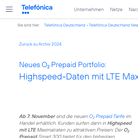
Unternehmen
Netze
Nach
Sie sind hier:
Telefónica Deutschland
Telefónica Deutschland Ne
Zurück zu Archiv 2024
Neues O
Prepaid Portfolio:
2
Highspeed-Daten mit LTE Max i
Ab 7. November
sind die neuen
O
Prepaid Tarife
im
2
Handel erhältlich. Kunden surfen dann in
Highspeed
mit LTE
Maximalraten zu attraktiven Preisen: Der
O
2
Prepaid
Smart 300 bietet für den bisherigen