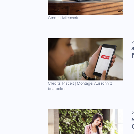
Credits: Microsoft
2
A
Credits: Placeit
|
Montage, Ausschnitt
bearbeitet
2
M