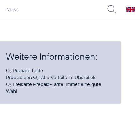
News
Weitere Informationen:
O
Prepaid
: Tarife
2
Prepaid von O
:
Alle Vorteile im Überblick
2
O
Freikarte Prepaid-Tarife
: Immer eine gute
2
Wahl