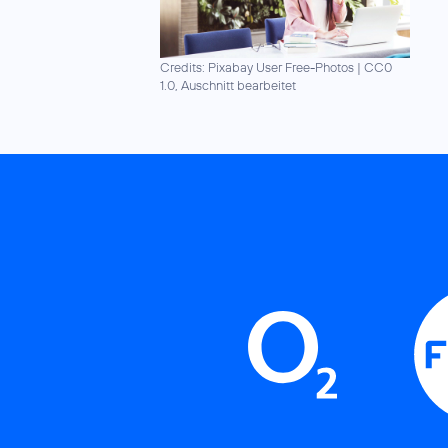
Credits: Pixabay User Free-Photos
|
CC0
1.0, Auschnitt bearbeitet