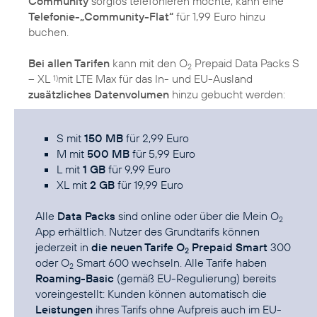
Community
sorglos telefonieren möchte, kann eine
Telefonie-„Community-Flat“
für 1,99 Euro hinzu
buchen.
Bei allen Tarifen
kann mit den O
Prepaid Data Packs S
2
– XL
mit LTE Max für das In- und EU-Ausland
1)
zusätzliches Datenvolumen
hinzu gebucht werden:
S mit
150 MB
für 2,99 Euro
M mit
500 MB
für 5,99 Euro
L mit
1 GB
für 9,99 Euro
XL mit
2 GB
für 19,99 Euro
Alle
Data Packs
sind online oder über die
Mein O
2
App
erhältlich. Nutzer des Grundtarifs können
jederzeit in
die neuen Tarife O
Prepaid Smart
300
2
oder O
Smart 600 wechseln. Alle Tarife haben
2
Roaming-Basic
(gemäß EU-Regulierung) bereits
voreingestellt: Kunden können automatisch die
Leistungen
ihres Tarifs ohne Aufpreis auch im EU-