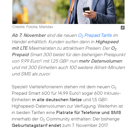
Credits: Fotolia, Maridav
Ab 7. November
sind die neuen
O
Prepaid Tarife
im
2
Handel erhältlich. Kunden surfen dann in
Highspeed
mit LTE
Maximalraten zu attraktiven Preisen: Der
O
2
Prepaid
Smart 300 bietet für den bisherigen Preispunkt
von 9,99 Euro
mit 1,25 GB
nun
mehr Datenvolumen
1)
2)
und mit 300 Einheiten auch 100 weitere Allnet-Minuten
und SMS als zuvor.
Speziell Vieltelefonierern stehen mit dem neuen O
2
Prepaid Smart 600 für 14,99 Euro
sogar 600 Inklusiv-
1)
Einheiten
in alle deutschen Netze
und 1,5 GB
2)
Highspeed-Datenvolumen zur Verfügung. Weiterhin ist
in beiden Tarifen eine
Flatrate für Telefonie und SMS
innerhalb der O
Community enthalten. Der bisherige
2
Geburtstagstarif endet
zum 7. November 2017.