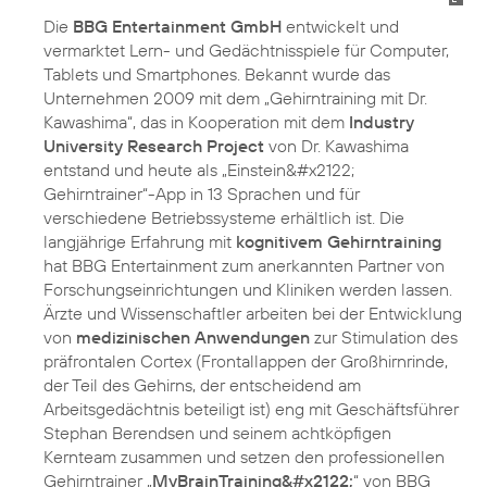
Die
BBG Entertainment GmbH
entwickelt und
vermarktet Lern- und Gedächtnisspiele für Computer,
Tablets und Smartphones. Bekannt wurde das
Unternehmen 2009 mit dem „Gehirntraining mit Dr.
Kawashima“, das in Kooperation mit dem
Industry
University Research Project
von Dr. Kawashima
entstand und heute als „Einstein&#x2122;
Gehirntrainer“-App in 13 Sprachen und für
verschiedene Betriebssysteme erhältlich ist. Die
langjährige Erfahrung mit
kognitivem Gehirntraining
hat BBG Entertainment zum anerkannten Partner von
Forschungseinrichtungen und Kliniken werden lassen.
Ärzte und Wissenschaftler arbeiten bei der Entwicklung
von
medizinischen Anwendungen
zur Stimulation des
präfrontalen Cortex (Frontallappen der Großhirnrinde,
der Teil des Gehirns, der entscheidend am
Arbeitsgedächtnis beteiligt ist) eng mit Geschäftsführer
Stephan Berendsen und seinem achtköpfigen
Kernteam zusammen und setzen den professionellen
Gehirntrainer „
MyBrainTraining&#x2122;
“ von BBG