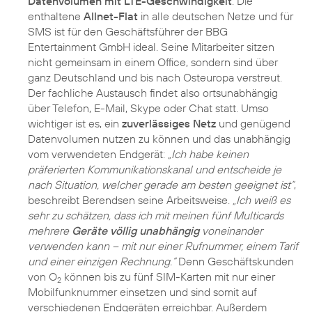
Datenvolumen mit LTE-Geschwindigkeit
. Die
enthaltene
Allnet-Flat
in alle deutschen Netze und für
SMS ist für den Geschäftsführer der BBG
Entertainment GmbH ideal. Seine Mitarbeiter sitzen
nicht gemeinsam in einem Office, sondern sind über
ganz Deutschland und bis nach Osteuropa verstreut.
Der fachliche Austausch findet also ortsunabhängig
über Telefon, E-Mail, Skype oder Chat statt. Umso
wichtiger ist es, ein
zuverlässiges Netz
und genügend
Datenvolumen nutzen zu können und das unabhängig
vom verwendeten Endgerät:
„Ich habe keinen
präferierten Kommunikationskanal und entscheide je
nach Situation, welcher gerade am besten geeignet ist“
,
beschreibt Berendsen seine Arbeitsweise.
„Ich weiß es
sehr zu schätzen, dass ich mit meinen fünf Multicards
mehrere
Geräte völlig unabhängig
voneinander
verwenden kann – mit nur einer Rufnummer, einem Tarif
und einer einzigen Rechnung.“
Denn Geschäftskunden
von O
können bis zu fünf SIM-Karten mit nur einer
2
Mobilfunknummer einsetzen und sind somit auf
verschiedenen Endgeräten erreichbar. Außerdem