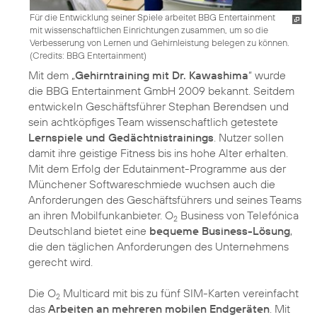
Für die Entwicklung seiner Spiele arbeitet BBG Entertainment
mit wissenschaftlichen Einrichtungen zusammen, um so die
Verbesserung von Lernen und Gehirnleistung belegen zu können.
(
Credits: BBG Entertainment
)
Mit dem „
Gehirntraining mit Dr. Kawashima
“ wurde
die BBG Entertainment GmbH 2009 bekannt. Seitdem
entwickeln Geschäftsführer Stephan Berendsen und
sein achtköpfiges Team wissenschaftlich getestete
Lernspiele und Gedächtnistrainings
. Nutzer sollen
damit ihre geistige Fitness bis ins hohe Alter erhalten.
Mit dem Erfolg der Edutainment-Programme aus der
Münchener Softwareschmiede wuchsen auch die
Anforderungen des Geschäftsführers und seines Teams
an ihren Mobilfunkanbieter. O
Business von Telefónica
2
Deutschland bietet eine
bequeme Business-Lösung
,
die den täglichen Anforderungen des Unternehmens
gerecht wird.
Die O
Multicard mit bis zu fünf SIM-Karten vereinfacht
2
das
Arbeiten an mehreren mobilen Endgeräten
. Mit