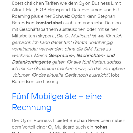
übersichtlichen Tarifen wie dem O
on Business L mit
2
Allnet-Flat, 5 GB Highspeed-Datenvolumen und EU-
Roaming plus einer Schweiz Option kann Stephan
Berendsen
komfortabel
auch umfangreiche Dateien
mit Geschäftspartnern austauschen oder mit seinen
Mitarbeitern skypen.
„Die O
Multicard ist wie für mich
2
gemacht. Ich kann damit fünf Geräte unabhängig
voneinander verwenden, ohne die SIM-Karte zu
wechseln. Meine
Gesprächs-, Nachrichten- und
Datenkontingente
gelten für alle fünf Karten, sodass
ich mir nie Gedanken machen muss, ob das verfügbare
Volumen für das aktuelle Gerät noch ausreicht“
, lobt
Berendsen die Lösung.
Fünf Mobilgeräte – eine
Rechnung
Der O
on Business L bietet Stephan Berendsen neben
2
dem Vorteil einer O
Multicard auch ein
hohes
2