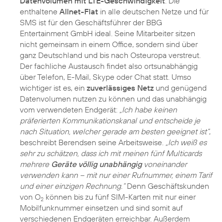
Datenvolumen mit LTE-Geschwindigkeit
. Die
enthaltene
Allnet-Flat
in alle deutschen Netze und für
SMS ist für den Geschäftsführer der BBG
Entertainment GmbH ideal. Seine Mitarbeiter sitzen
nicht gemeinsam in einem Office, sondern sind über
ganz Deutschland und bis nach Osteuropa verstreut.
Der fachliche Austausch findet also ortsunabhängig
über Telefon, E-Mail, Skype oder Chat statt. Umso
wichtiger ist es, ein
zuverlässiges Netz
und genügend
Datenvolumen nutzen zu können und das unabhängig
vom verwendeten Endgerät:
„Ich habe keinen
präferierten Kommunikationskanal und entscheide je
nach Situation, welcher gerade am besten geeignet ist“
,
beschreibt Berendsen seine Arbeitsweise.
„Ich weiß es
sehr zu schätzen, dass ich mit meinen fünf Multicards
mehrere
Geräte völlig unabhängig
voneinander
verwenden kann – mit nur einer Rufnummer, einem Tarif
und einer einzigen Rechnung.“
Denn Geschäftskunden
von O
können bis zu fünf SIM-Karten mit nur einer
2
Mobilfunknummer einsetzen und sind somit auf
verschiedenen Endgeräten erreichbar. Außerdem