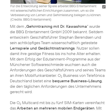
Für die Entwicklung seiner Spiele arbeitet BBG Entertainment
mit wissenschaftlichen Einrichtungen zusammen, um so die
Verbesserung von Lernen und Gehirnleistung belegen zu können.
(
Credits: BBG Entertainment
)
Mit dem „
Gehirntraining mit Dr. Kawashima
“ wurde
die BBG Entertainment GmbH 2009 bekannt. Seitdem
entwickeln Geschäftsführer Stephan Berendsen und
sein achtköpfiges Team wissenschaftlich getestete
Lernspiele und Gedächtnistrainings
. Nutzer sollen
damit ihre geistige Fitness bis ins hohe Alter erhalten.
Mit dem Erfolg der Edutainment-Programme aus der
Münchener Softwareschmiede wuchsen auch die
Anforderungen des Geschäftsführers und seines Teams
an ihren Mobilfunkanbieter. O
Business von Telefónica
2
Deutschland bietet eine
bequeme Business-Lösung
,
die den täglichen Anforderungen des Unternehmens
gerecht wird.
Die O
Multicard mit bis zu fünf SIM-Karten vereinfacht
2
das
Arbeiten an mehreren mobilen Endgeräten
. Mit