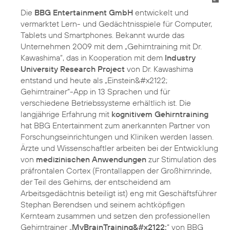
Die
BBG Entertainment GmbH
entwickelt und
vermarktet Lern- und Gedächtnisspiele für Computer,
Tablets und Smartphones. Bekannt wurde das
Unternehmen 2009 mit dem „Gehirntraining mit Dr.
Kawashima“, das in Kooperation mit dem
Industry
University Research Project
von Dr. Kawashima
entstand und heute als „Einstein&#x2122;
Gehirntrainer“-App in 13 Sprachen und für
verschiedene Betriebssysteme erhältlich ist. Die
langjährige Erfahrung mit
kognitivem Gehirntraining
hat BBG Entertainment zum anerkannten Partner von
Forschungseinrichtungen und Kliniken werden lassen.
Ärzte und Wissenschaftler arbeiten bei der Entwicklung
von
medizinischen Anwendungen
zur Stimulation des
präfrontalen Cortex (Frontallappen der Großhirnrinde,
der Teil des Gehirns, der entscheidend am
Arbeitsgedächtnis beteiligt ist) eng mit Geschäftsführer
Stephan Berendsen und seinem achtköpfigen
Kernteam zusammen und setzen den professionellen
Gehirntrainer „
MyBrainTraining&#x2122;
“ von BBG