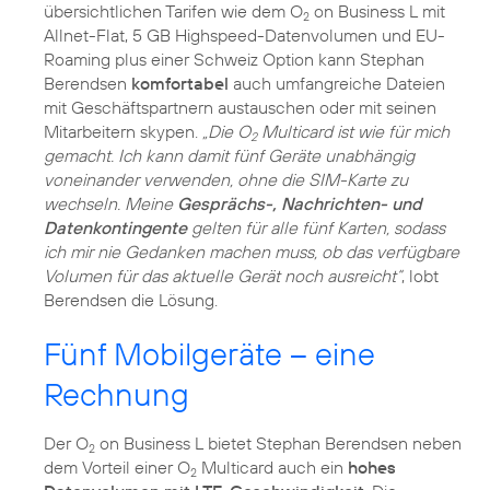
übersichtlichen Tarifen wie dem O
on Business L mit
2
Allnet-Flat, 5 GB Highspeed-Datenvolumen und EU-
Roaming plus einer Schweiz Option kann Stephan
Berendsen
komfortabel
auch umfangreiche Dateien
mit Geschäftspartnern austauschen oder mit seinen
Mitarbeitern skypen.
„Die O
Multicard ist wie für mich
2
gemacht. Ich kann damit fünf Geräte unabhängig
voneinander verwenden, ohne die SIM-Karte zu
wechseln. Meine
Gesprächs-, Nachrichten- und
Datenkontingente
gelten für alle fünf Karten, sodass
ich mir nie Gedanken machen muss, ob das verfügbare
Volumen für das aktuelle Gerät noch ausreicht“
, lobt
Berendsen die Lösung.
Fünf Mobilgeräte – eine
Rechnung
Der O
on Business L bietet Stephan Berendsen neben
2
dem Vorteil einer O
Multicard auch ein
hohes
2