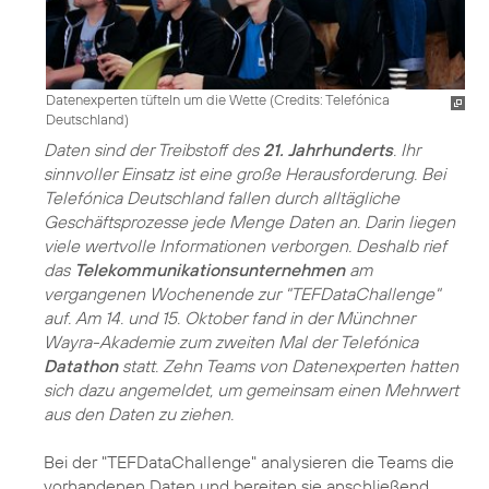
Datenexperten tüfteln um die Wette (
Credits: Telefónica
Deutschland
)
Daten sind der Treibstoff des
21. Jahrhunderts
. Ihr
sinnvoller Einsatz ist eine große Herausforderung. Bei
Telefónica Deutschland fallen durch alltägliche
Geschäftsprozesse jede Menge Daten an. Darin liegen
viele wertvolle Informationen verborgen. Deshalb rief
das
Telekommunikationsunternehmen
am
vergangenen Wochenende zur "TEFDataChallenge"
auf. Am 14. und 15. Oktober fand in der Münchner
Wayra-Akademie zum zweiten Mal der Telefónica
Datathon
statt. Zehn Teams von Datenexperten hatten
sich dazu angemeldet, um gemeinsam einen Mehrwert
aus den Daten zu ziehen.
Bei der "TEFDataChallenge" analysieren die Teams die
vorhandenen Daten und bereiten sie anschließend