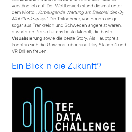
verständlich auf. Der Wettbewerb stand diesmal unter
dem Motto
„Vorbeugende Wartung am Beispiel des O
2
Mobilfunknetzes“
. Die Teilnehmer, von denen einige
sogar aus Frankreich und Schweden angereist waren,
erwarteten Preise für das beste Modell, die beste
Visualisierung
sowie die beste Story. Als Hauptpreis
konnten sich die Gewinner über eine Play Station 4 und
VR Brillen freuen.
Ein Blick in die Zukunft?