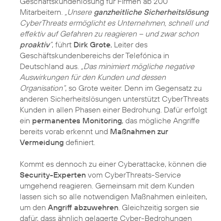
Geschäftskundenlösung für Firmen ab 200
Mitarbeitern.
„Unsere
ganzheitliche Sicherheitslösung
CyberThreats ermöglicht es Unternehmen, schnell und
effektiv auf Gefahren zu reagieren – und zwar schon
proaktiv
“
, führt
Dirk Grote
, Leiter des
Geschäftskundenbereichs der Telefónica in
Deutschland aus.
„Das minimiert mögliche negative
Auswirkungen für den Kunden und dessen
Organisation“
, so Grote weiter. Denn im Gegensatz zu
anderen Sicherheitslösungen unterstützt CyberThreats
Kunden in allen Phasen einer Bedrohung. Dafür erfolgt
ein
permanentes Monitoring
, das mögliche Angriffe
bereits vorab erkennt und
Maßnahmen zur
Vermeidung
definiert.
Kommt es dennoch zu einer Cyberattacke, können die
Security-Experten
vom CyberThreats-Service
umgehend reagieren. Gemeinsam mit dem Kunden
lassen sich so alle notwendigen Maßnahmen einleiten,
um den
Angriff abzuwehren
. Gleichzeitig sorgen sie
dafür, dass ähnlich gelagerte Cyber-Bedrohungen