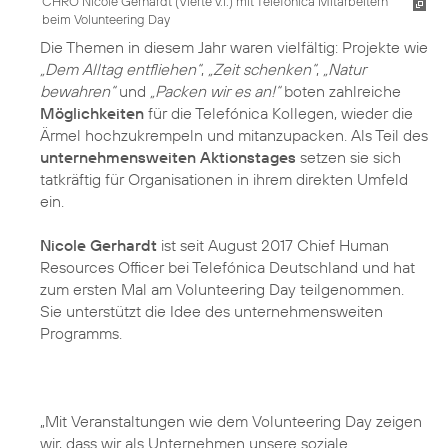
CHRO Nicole Gerhardt (Vierte v.l.) mit Telefónica Mitarbeitern
beim Volunteering Day
Die Themen in diesem Jahr waren vielfältig: Projekte wie
„Dem Alltag entfliehen“
,
„Zeit schenken“
,
„Natur
bewahren“
und
„Packen wir es an!“
boten zahlreiche
Möglichkeiten
für die Telefónica Kollegen, wieder die
Ärmel hochzukrempeln und mitanzupacken. Als Teil des
unternehmensweiten Aktionstages
setzen sie sich
tatkräftig für Organisationen in ihrem direkten Umfeld
ein.
Nicole Gerhardt
ist seit August 2017 Chief Human
Resources Officer bei Telefónica Deutschland und hat
zum ersten Mal am Volunteering Day teilgenommen.
Sie unterstützt die Idee des unternehmensweiten
Programms.
„Mit Veranstaltungen wie dem Volunteering Day zeigen
wir, dass wir als Unternehmen unsere soziale