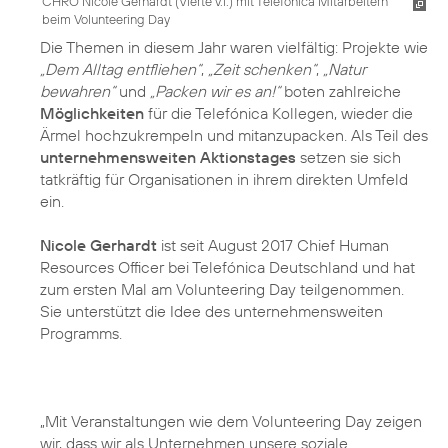
CHRO Nicole Gerhardt (Vierte v.l.) mit Telefónica Mitarbeitern
beim Volunteering Day
Die Themen in diesem Jahr waren vielfältig: Projekte wie
„Dem Alltag entfliehen“
,
„Zeit schenken“
,
„Natur
bewahren“
und
„Packen wir es an!“
boten zahlreiche
Möglichkeiten
für die Telefónica Kollegen, wieder die
Ärmel hochzukrempeln und mitanzupacken. Als Teil des
unternehmensweiten Aktionstages
setzen sie sich
tatkräftig für Organisationen in ihrem direkten Umfeld
ein.
Nicole Gerhardt
ist seit August 2017 Chief Human
Resources Officer bei Telefónica Deutschland und hat
zum ersten Mal am Volunteering Day teilgenommen.
Sie unterstützt die Idee des unternehmensweiten
Programms.
„Mit Veranstaltungen wie dem Volunteering Day zeigen
wir, dass wir als Unternehmen unsere soziale